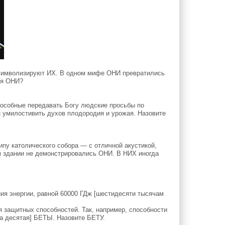
имволизируют ИХ. В одном мифе ОНИ превратились
ся ОНИ?
особные передавать Богу людские просьбы по
н умилостивить духов плодородия и урожая. Назовите
пу католического собора — с отличной акустикой,
ом здании не демонстрировались ОНИ. В НИХ иногда
я энергии, равной 60000 ГДж [шестидесяти тысячам
защитных способностей. Так, например, способности
на десятая] БЕТЫ. Назовите БЕТУ.