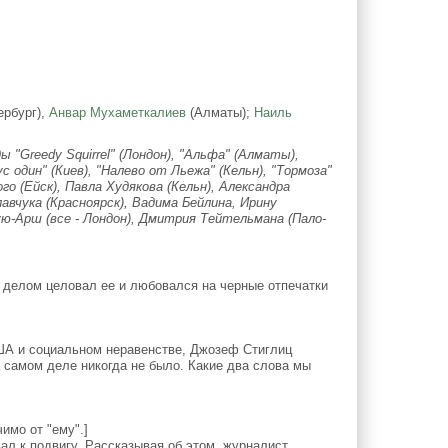
ербург),
Анвар Мухаметкалиев
(Алматы);
Наиль
"Greedy Squirrel" (Лондон), "Альфа" (Алматы),
ус один" (Киев), "Налево от Льежа" (Кельн), "Тормоза"
го (Ейск), Павла Худякова (Кельн), Александра
авчука (Красноярск), Вадима Бейлина, Ирину
ю-Арш (все - Лондон), Дмитрия Тейтельмана (Пало-
 делом целовал ее и любовался на черные отпечатки
ША и социальном неравенстве, Джозеф Стиглиц
 самом деле никогда не было. Какие два слова мы
имо от "ему".]
л к подвигу. Рассказывая об этом, журналист