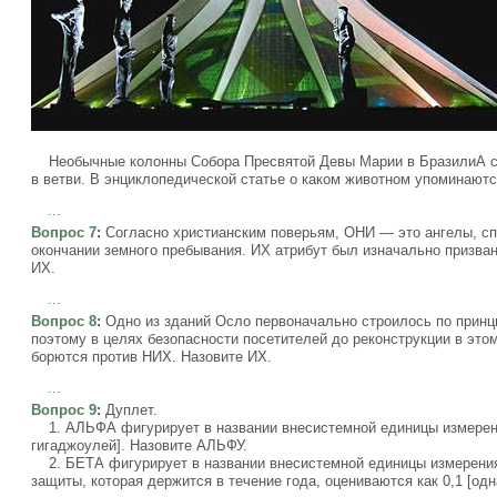
Необычные колонны Собора Пресвятой Девы Марии в БразилиА с
в ветви. В энциклопедической статье о каком животном упоминают
...
Вопрос 7
:
Согласно христианским поверьям, ОНИ — это ангелы, сп
окончании земного пребывания. ИХ атрибут был изначально призва
ИХ.
...
Вопрос 8
:
Одно из зданий Осло первоначально строилось по принци
поэтому в целях безопасности посетителей до реконструкции в эт
борются против НИХ. Назовите ИХ.
...
Вопрос 9
:
Дуплет.
1. АЛЬФА фигурирует в названии внесистемной единицы измерени
гигаджоулей]. Назовите АЛЬФУ.
2. БЕТА фигурирует в названии внесистемной единицы измерения 
защиты, которая держится в течение года, оцениваются как 0,1 [од