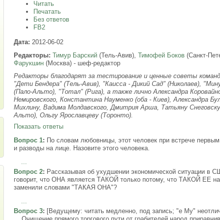
Читать
Печатать
Без ответов
FB2
Дата:
2012-06-02
Редакторы:
Тимур Барский
(Тель-Авив),
Тимофей Боков
(Санкт-Пет
Фарукшин
(Москва) - шеф-редактор
Редакторы благодарят за тестирование и ценные советы команды 
"Дети Бендера" (Тель-Авив), "Каисса - Дикий Сад" (Николаев), "Мин
(Пало-Альто), "Тотал" (Рига), а также лично Александра Коровайно
Немировского, Константина Науменко (оба - Киев), Александра Бул
Михлину, Вадима Молдавского, Дмитрия Арша, Татьяну Снеговску
Альто), Ольгу Ярославцеву (Торонто).
Показать ответы
Вопрос 1
:
По словам любовницы, этот человек при встрече первым
и разводы на лице. Назовите этого человека.
...
Вопрос 2
:
Рассказывая об ухудшении экономической ситуации в С
говорит, что ОНА является ТАКОЙ только потому, что ТАКОЙ ЕЕ на
заменили словами "ТАКАЯ ОНА"?
...
Вопрос 3
:
[Ведущему: читать медленно, под запись; "е Му" неотлич
Очищение прямого торгового пути от грабителей народ приравнива