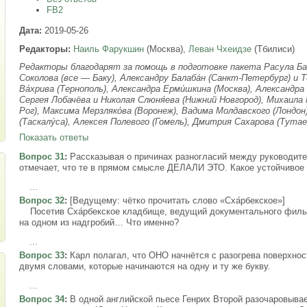
FB2
Дата:
2019-05-26
Редакторы:
Наиль Фарукшин
(Москва),
Леван Чхеидзе
(Тбилиси)
Редакторы благодарят за помощь в подготовке пакета Расула Баба
Соколова (все — Баку), Александру Балаба́н (Санкт-Петербург) и
Ва́хрива (Тернополь), Александра Ерми́шкина (Москва), Александра 
Сергея Лобачёва и Николая Слюня́ева (Нижний Новгород), Михаила 
Рог), Максима Мерзляко́ва (Воронеж), Вадима Молдавского (Лондон
(Таскалу́са), Алексея Полевого (Гомель), Дмитрия Сахарова (Тутае
Показать ответы
Вопрос 31
:
Рассказывая о причинах разногласий между руководител
отмечает, что те в прямом смысле ДЕЛАЛИ ЭТО. Какое устойчив
...
Вопрос 32
:
[Ведущему: чётко прочитать слово «Сха́рбекское»]
Посетив Сха́рбекское кладбище, ведущий документального фильм
на одном из надгробий… Что именно?
...
Вопрос 33
:
Карл полагал, что ОНО начнётся с разогрева поверхнос
двумя словами, которые начинаются на одну и ту же букву.
...
Вопрос 34
:
В одной английской пьесе Генрих Второй разочаровыва