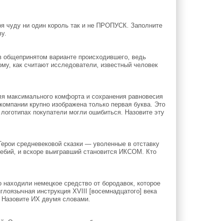
ря чуду ни один король так и не ПРОПУСК. Заполните
у.
в общепринятом варианте происходившего, ведь
му, как считают исследователи, известный человек
ля максимального комфорта и сохранения равновесия
 компании крупно изображена только первая буква. Это
 логотипах покупатели могли ошибиться. Назовите эту
Герои средневековой сказки — уволенные в отставку
ебий, и вскоре выигравший становится ИКСОМ. Кто
 находили немецкое средство от бородавок, которое
лоязычная инструкция XVIII [восемнадцатого] века
. Назовите ИХ двумя словами.