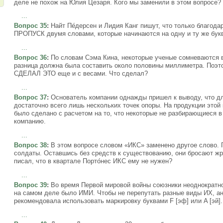
деле не похож на Юлия Цезаря. Кого мы заменили в этом вопросе?
...
Вопрос 35
:
Найт Пе́дерсен и Лидия Канг пишут, что только благода
ПРОПУСК двумя словами, которые начинаются на одну и ту же букв
...
Вопрос 36
:
По словам Сэма Кина, некоторые ученые сомневаются 
разница должна была составить около половины миллиметра. Поэто
СДЕЛАЛ ЭТО еще и с весами. Что сделал?
...
Вопрос 37
:
Основатель компании однажды пришел к выводу, что д
достаточно всего лишь нескольких точек опоры. На продукции этой
было сделано с расчетом на то, что некоторые не разбирающиеся в
компанию.
...
Вопрос 38
:
В этом вопросе словом «ИКС» заменено другое слово. 
солдаты. Оставшись без средств к существованию, они бросают жр
писал, что в квартале Порто́нес ИКС ему не нужен?
...
Вопрос 39
:
Во время Первой мировой войны союзники неоднократно
на самом деле было ИМИ. Чтобы не перепутать разные виды ИХ, анг
рекомендовала использовать маркировку буквами F [эф] или A [эй]
...