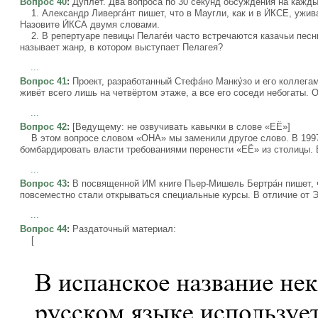
Вопрос 40
:
Дуплет. Два вопроса по 30 секунд обсуждения на кажды
1. Александр Ливерга́нт пишет, что в Маугли, как и в И́КСЕ, уж
Назовите И́КСА двумя словами.
2. В репертуаре певицы Пелаге́и часто встречаются казачьи песн
называет жанр, в котором выступает Пелагея?
...
Вопрос 41
:
Проект, разработанный Стефа́но Манку́зо и его коллегам
живёт всего лишь на четвёртом этаже, а все его соседи небогаты. 
...
Вопрос 42
:
[Ведущему: не озвучивать кавычки в слове «ЕЁ»]
В этом вопросе словом «ОНА» мы заменили другое слово. В 1997 
бомбардировать власти требованиями перенести «ЕЁ» из столицы. 
...
Вопрос 43
:
В посвященной ИМ книге Пьер-Мишель Бертра́н пишет, 
повсеместно стали открываться специальные курсы. В отличие от 
...
Вопрос 44
:
Раздаточный материал:
[