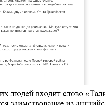
й. Ответы сдаются на одном бланке.
иваются два противоположных и враждебных начала.
и. Какими двумя словами Ольга Гржибо́вская
и, так и не дошел до реализации. Манкузо сетует, что
О каком понятии он при этом рассуждает?
году, после открытия филиала, жители начали
В каком городе открылся этот филиал?
что во Франции после Первой мировой войны
Эшли, Мэри-Кейт относится к НИМ. Назовите ИХ.