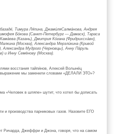
заде́, Тимура Ля́пина, Джами́ляСалма́нова, Андрея
 Тимофея Бо́кова (Санкт-Петербург — Дамаск), Тараса
Кама́ева (Казань), Дмитрия Ко́гана (Фридрихсха́вн),
Малкина (Москва), Александра Мерзли́кина (Кривой
), Александра Мудрого (Черновцы), Анну Па́руль
в) и Инну Семёнову (Москва).
ями восстания тайпи́нов, Алексей Волыне́ц
ое выражение мы заменили словами «ДЕЛАЛИ ЭТО»?
а «Человек в шляпе» шутит, что хотел бы дописать
ти и производства парниковых газов. Назовите ЕГО
ет Ричарда, Джеффри и Джона, говоря, что на самом