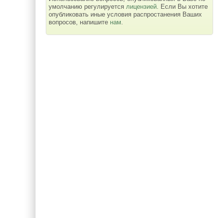
умолчанию регулируется
лицензией
. Если Вы хотите
опубликовать иные условия распростанения Ваших
вопросов, напишите
нам
.