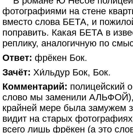
В романе Ю Не́сбё полицейс
фотографиями на стене кварт
вместо слова БЕТА, и пожилой
поправить. Какая БЕТА в изве
реплику, аналогичную по смы
Ответ:
фрёкен Бок.
Зачёт:
Хи́льдур Бок, Бок.
Комментарий:
полицейский о
слово мы заменили АЛЬФОЙ), 
крайней мере была замужем з
видит на старых фотографиях, 
всего лишь фрёкен (а это сло