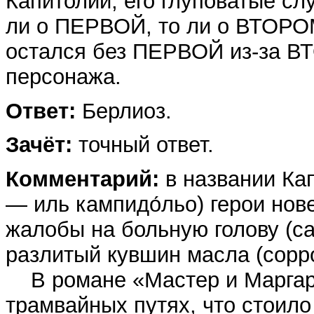
Капитолий, его глуповатые слу
ли о ПЕРВОЙ, то ли о ВТОРОМ
остался без ПЕРВОЙ из-за В
персонажа.
Ответ:
Берлиоз.
Зачёт:
точный ответ.
Комментарий:
в названии Кап
— иль кампидо́льо) герои но
жалобы на больную голову (cap
разлитый кувшин масла (coppo d
В романе «Мастер и Маргар
трамвайных путях, что стоило