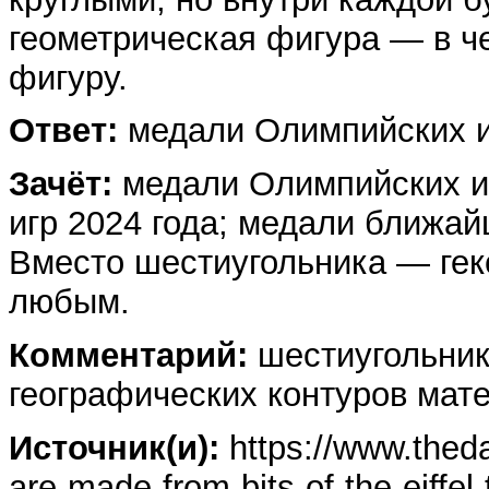
геометрическая фигура — в че
фигуру.
Ответ:
медали Олимпийских иг
Зачёт:
медали Олимпийских и
игр 2024 года; медали ближа
Вместо шестиугольника — гекс
любым.
Комментарий:
шестиугольник
географических контуров мат
Источник(и):
https://www.theda
are-made-from-bits-of-the-eiffel