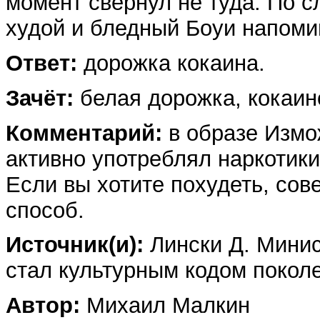
момент свернул не туда. По сл
худой и бледный Боуи напоми
Ответ:
дорожка кокаина.
Зачёт:
белая дорожка, кокаин
Комментарий:
в образе Измо
активно употреблял наркотики
Если вы хотите похудеть, сов
способ.
Источник(и):
Лински Д. Минис
стал культурным кодом поколени
Автор:
Михаил Малкин