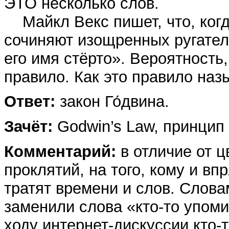
ЭТО несколько слов.
Майкл Векс пишет, что, ко
сочиняют изощренных ругатель
его имя стёрто». Вероятност
правило. Как это правило наз
Ответ:
закон Го́двина.
Зачёт:
Godwin’s Law, принцип 
Комментарий:
в отличие от ц
проклятий, на того, кому и вп
тратят времени и слов. Сл
заменили слова «кто-то упоми
ходу интернет-дискуссии кто-