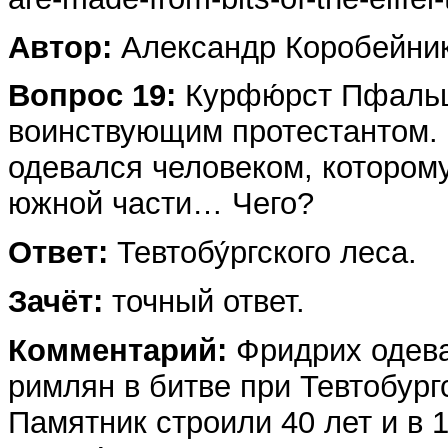
Автор:
Александр Коробейни
Вопрос 19:
Курфю́рст Пфаль
воинствующим протестантом.
одевался человеком, которому
южной части… Чего?
Ответ:
Тевтобу́ргского леса.
Зачёт:
точный ответ.
Комментарий:
Фридрих одева
римлян в битве при Тевтобург
Памятник строили 40 лет и в 