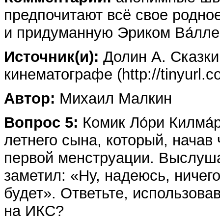
предпочитают всё свое родно
и придуманную Эриком Ва́лле
Источник(и):
Долин А. Сказки
кинематографе (http://tinyurl.
Автор:
Михаил Малкин
Вопрос 5:
Комик Ло́ри Килма́
летнего сына, который, начав
первой менструации. Выслуша
заметил: «Ну, надеюсь, ничег
будет». Ответьте, использов
на ИКС?