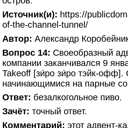
остров.
Источник(и):
https://publicdom
of-the-channel-tunnel/
Автор:
Александр Коробейни
Вопрос 14:
Своеобразный адве
компании заканчивался 9 янв
Takeoff [зи́ро зи́ро тэйк-офф]
начинающимися на парные сог
Ответ:
безалкогольное пиво.
Зачёт:
точный ответ.
Комментарий:
этот адвент-ка