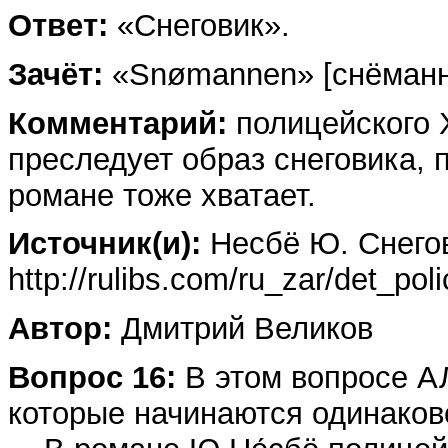
Ответ:
«Снеговик».
Зачёт:
«Snømannen» [снёманн
Комментарий:
полицейского Х
преследует образ снеговика, п
романе тоже хватает.
Источник(и):
Несбё Ю. Снего
http://rulibs.com/ru_zar/det_pol
Автор:
Дмитрий Великов
Вопрос 16:
В этом вопросе А
которые начинаются одинаков