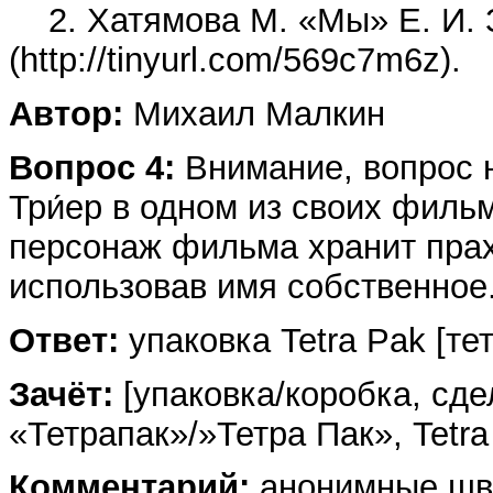
2. Хатямова М. «Мы» Е. И. 
(http://tinyurl.com/569c7m6z).
Автор:
Михаил Малкин
Вопрос 4:
Внимание, вопрос 
Три́ер в одном из своих филь
персонаж фильма хранит прах
использовав имя собственное
Ответ:
упаковка Tetra Pak [тет
Зачёт:
[упаковка/коробка, сде
«Тетрапак»/»Тетра Пак», Tetra
Комментарий:
анонимные шве