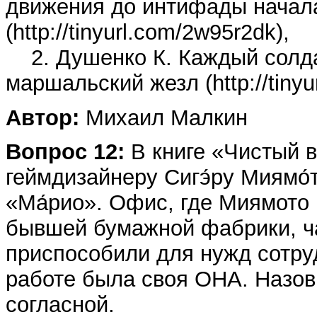
движения до интифады начала
(http://tinyurl.com/2w95r2dk),
2. Душенко К. Каждый солда
маршальский жезл (http://tiny
Автор:
Михаил Малкин
Вопрос 12:
В книге «Чистый 
геймдизайнеру Сигэ́ру Миямо́
«Ма́рио». Офис, где Миямото 
бывшей бумажной фабрики, ч
приспособили для нужд сотру
работе была своя ОНА. Назов
согласной.