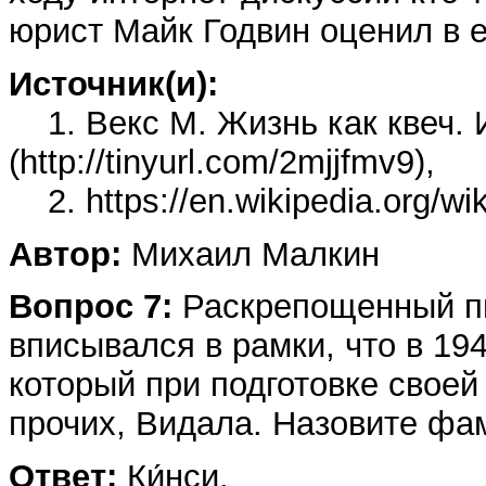
юрист Майк Годвин оценил в е
Источник(и):
1. Векс М. Жизнь как квеч. 
(http://tinyurl.com/2mjjfmv9),
2. https://en.wikipedia.org/wi
Автор:
Михаил Малкин
Вопрос 7:
Раскрепощенный пис
вписывался в рамки, что в 194
который при подготовке свое
прочих, Видала. Назовите ф
Ответ:
Ки́нси.