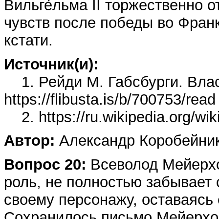
Вильге́льма II торжественно 
чувств после победы во Фран
кстати.
Источник(и):
1. Рейди М. Габсбурги. Вла
https://flibusta.is/b/700753/read
2. https://ru.wikipedia.org/w
Автор:
Александр Коробейни
Вопрос 20:
Всеволод Мейерхо́
роль, не полностью забывает 
своему персонажу, оставаяс
Сохранилось письмо Мейерхол