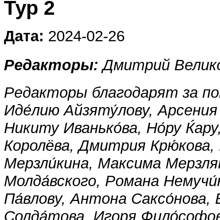
Тур 2
Дата:
2024-02-26
Редакторы:
Дмитрий Велико
Редакторы благодарят за по
Иде́лию Айзяту́лову, Арсения 
Никиту Иванько́ва, Но́ру Ќар
Королёва, Дмитрия Крю́кова,
Мерзли́кина, Максима Мерзля
Молда́вского, Романа Немучи́
Па́влову, Антона Саксо́нова,
Солда́това, Игоря Фило́софо