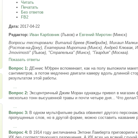
Читать
Печатать
Без ответов
FB2
Дата:
2017-04-22
Редактор:
Иван Карбовник
(Львов) и
Евгений Миротин
(Минск)
Вопросы тестировали: Виталий Бреев (Кембридж), Михаил Малкин,
(Ростов-на-Дону), Екатерина Миротина (Минск), Андрей Клювак, Ив
Jmovirnosti" (Львов), "Страпелька" (Минск), "Гвардия" (Москва).
Показать ответы
Вопрос 1
:
ДЕннис МУррен вспоминает, как на полу выложили макет
сантиметров, а потом медленно двигали камеру вдоль длинной стор
результатом этой работы.
...
Вопрос 2
:
Эксцентричный Джим Моран однажды привел в магазин фа
несколько тонн высушенной травы и почти четыре дня... Что делал
...
Вопрос 3
:
В одном мультфильме рыбка обвиняет другого персонажа
пропущенных слов, но в другой форме, можно составить название р
...
Вопрос 4
:
В 1914 году англичанина Энтони Ламберта приговорили 
ИХ без соответствующего разрешения. А ИХ всех на всякий случай 