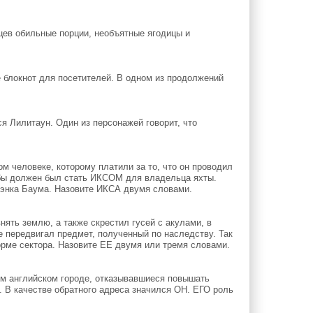
цев обильные порции, необъятные ягодицы и
 блокнот для посетителей. В одном из продолжений
ся Лилитаун. Один из персонажей говорит, что
 человеке, которому платили за то, что он проводил
обы должен был стать ИКСОМ для владельца яхты.
энка Баума. Назовите ИКСА двумя словами.
нять землю, а также скрестил гусей с акулами, в
е передвигал предмет, полученный по наследству. Так
форме сектора. Назовите ЕЕ двумя или тремя словами.
м английском городе, отказывавшиеся повышать
. В качестве обратного адреса значился ОН. ЕГО роль