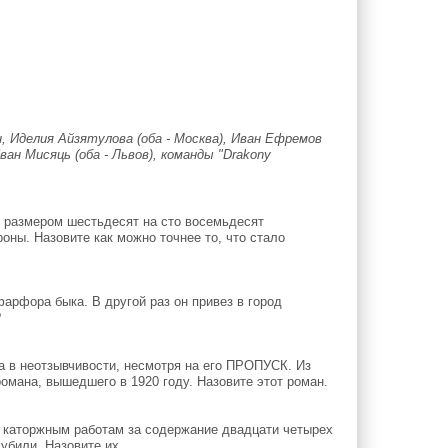
 Иделия Айзятулова (оба - Москва), Иван Ефремов
ан Мисяць (оба - Львов), команды "Drakony
 размером шестьдесят на сто восемьдесят
оны. Назовите как можно точнее то, что стало
рфора быка. В другой раз он привез в город
?
 в неотзывчивости, несмотря на его ПРОПУСК. Из
омана, вышедшего в 1920 году. Назовите этот роман.
к каторжным работам за содержание двадцати четырех
убили. Назовите их.