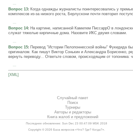
...
Вопрос 13
:
Когда однажды журналисты поинтересовались у премьер
комплексов из-за низкого роста, Берлускони почти повторил поступ
...
Вопрос 14
:
На картине, написанной Камилем ПиссаррО в лондонски
служат тяжелые кирпичные дома. Назовите ИКС двумя словами.
...
Вопрос 15
:
Перевод "Истории Пелопоннесской войны" Фукидида был
оригиналом. Как пишут Виктор Сонькин и Александра Борисенко, ре
вернуть переводу... Ответьте словом, происходящим от топонима: 
...
[XML]
Случайный пакет
Поиск
Турниры
Авторы и редакторы
Книга жалоб и предложений
Последнее обновление: Sun Dec 23 00:47:09 MSK 2018
Copyright © 2026
База вопросов «Что? Где? Когда?»
.