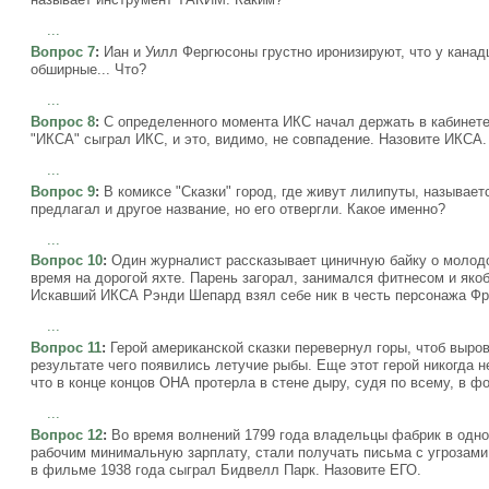
...
Вопрос 7
:
Иан и Уилл Фергюсоны грустно иронизируют, что у канад
обширные... Что?
...
Вопрос 8
:
С определенного момента ИКС начал держать в кабинете
"ИКСА" сыграл ИКС, и это, видимо, не совпадение. Назовите ИКСА.
...
Вопрос 9
:
В комиксе "Сказки" город, где живут лилипуты, называет
предлагал и другое название, но его отвергли. Какое именно?
...
Вопрос 10
:
Один журналист рассказывает циничную байку о молодом
время на дорогой яхте. Парень загорал, занимался фитнесом и як
Искавший ИКСА Рэнди Шепард взял себе ник в честь персонажа Фр
...
Вопрос 11
:
Герой американской сказки перевернул горы, чтоб выров
результате чего появились летучие рыбы. Еще этот герой никогда н
что в конце концов ОНА протерла в стене дыру, судя по всему, в 
...
Вопрос 12
:
Во время волнений 1799 года владельцы фабрик в одно
рабочим минимальную зарплату, стали получать письма с угрозами
в фильме 1938 года сыграл Бидвелл Парк. Назовите ЕГО.