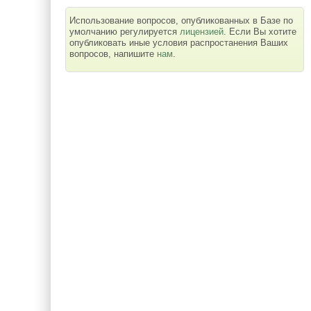
Использование вопросов, опубликованных в Базе по
умолчанию регулируется
лицензией
. Если Вы хотите
опубликовать иные условия распростанения Ваших
вопросов, напишите
нам
.