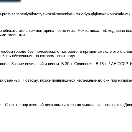
ogo-prosveshcheniya/istoriya-vozniknoveniya-i-razvitiya-gigieny/rukopozatie-o
е обижать его в комментариях после игры. Чехов писал: «Ежедневно вы
ыми гласными.
любом городе был человеком, от которого, в прямом смысле этого слов
 быть обиженным, на котором возят воду.
ое собрание сочинений и писем: В 30 т. Сочинения: В 18 т. / АН СССР. И
два съемных. Поэтому, позже появившиеся несъемные до сих пор назыв
т. С тех же пор жесткий диск компьютера по умолчанию называют «Диск