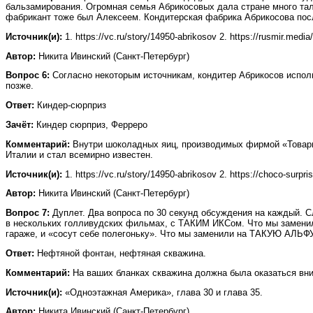
бальзамирования. Огромная семья Абрикосовых дала стране много тал
фабрикант тоже был Алексеем. Кондитерская фабрика Абрикосова пос
Источник(и):
1. https://vc.ru/story/14950-abrikosov 2. https://rusmir.me
Автор:
Никита Ивинский (Санкт-Петербург)
Вопрос 6:
Согласно некоторым источникам, кондитер Абрикосов исполь
позже.
Ответ:
Киндер-сюрприз
Зачёт:
Киндер сюрприз, Ферреро
Комментарий:
Внутри шоколадных яиц, производимых фирмой «Товарищ
Италии и стал всемирно известен.
Источник(и):
1. https://vc.ru/story/14950-abrikosov 2. https://choco-surpri
Автор:
Никита Ивинский (Санкт-Петербург)
Вопрос 7:
Дуплет. Два вопроса по 30 секунд обсуждения на каждый. С
в нескольких голливудских фильмах, с ТАКИМ ИКСом. Что мы заменил
гараже, и «сосут себе полегоньку». Что мы заменили на ТАКУЮ АЛЬФ
Ответ:
Нефтяной фонтан, нефтяная скважина.
Комментарий:
На ваших бланках скважина должна была оказаться вниз
Источник(и):
«Одноэтажная Америка», глава 30 и глава 35.
Автор:
Никита Ивинский (Санкт-Петербург)