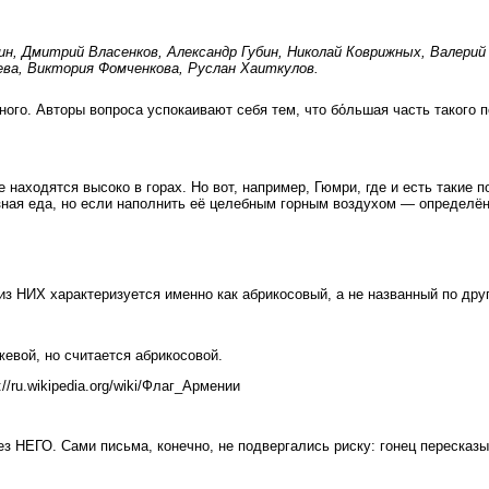
н, Дмитрий Власенков, Александр Губин, Николай Коврижных, Валерий 
аева, Виктория Фомченкова, Руслан Хаиткулов.
го. Авторы вопроса успокаивают себя тем, что бо́льшая часть такого 
находятся высоко в горах. Но вот, например, Гюмри, где и есть такие 
зная еда, но если наполнить её целебным горным воздухом — определён
из НИХ характеризуется именно как абрикосовый, а не названный по дру
вой, но считается абрикосовой.
//ru.wikipedia.org/wiki/Флаг_Армении
 НЕГО. Сами письма, конечно, не подвергались риску: гонец пересказыв