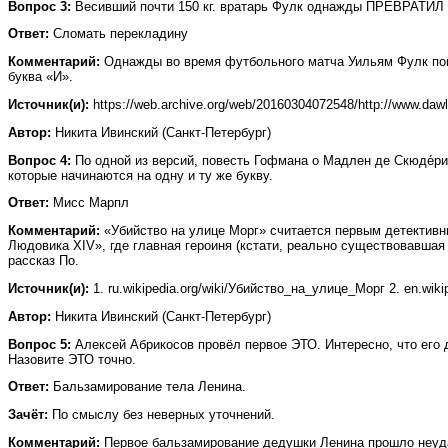
Вопрос 3:
Весивший почти 150 кг. вратарь Фулк однажды ПРЕВРАТИЛ 
Ответ:
Сломать перекладину
Комментарий:
Однажды во время футбольного матча Уильям Фулк пови
буква «И».
Источник(и):
https://web.archive.org/web/20160304072548/http://www.dawle
Автор:
Никита Ивинский (Санкт-Петербург)
Вопрос 4:
По одной из версий, повесть Гофмана о Мадлен де Скюде́ри
которые начинаются на одну и ту же букву.
Ответ:
Мисс Марпл
Комментарий:
«Убийство на улице Морг» считается первым детективн
Людовика XIV», где главная героиня (кстати, реально существовавша
рассказ По.
Источник(и):
1. ru.wikipedia.org/wiki/Убийство_на_улице_Морг 2. en.wiki
Автор:
Никита Ивинский (Санкт-Петербург)
Вопрос 5:
Алексей Абрикосов провёл первое ЭТО. Интересно, что его 
Назовите ЭТО точно.
Ответ:
Бальзамирование тела Ленина.
Зачёт:
По смыслу без неверных уточнений.
Комментарий:
Первое бальзамирование дедушки Ленина прошло неудач