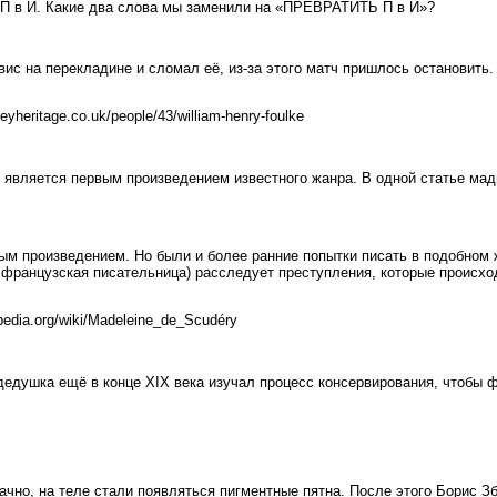
П в И. Какие два слова мы заменили на «ПРЕВРАТИТЬ П в И»?
с на перекладине и сломал её, из-за этого матч пришлось остановить.
yheritage.co.uk/people/43/william-henry-foulke
 является первым произведением известного жанра. В одной статье мад
ым произведением. Но были и более ранние попытки писать в подобном 
я французская писательница) расследует преступления, которые происхо
pedia.org/wiki/Madeleine_de_Scudéry
дедушка ещё в конце XIX века изучал процесс консервирования, чтобы ф
но, на теле стали появляться пигментные пятна. После этого Борис З