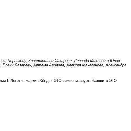
идию Чернякову, Константина Сахарова, Леонида Михлина и Юлия
 Елену Лазареву, Артёма Авилова, Алексея Макагонова, Александра
уми I. Логотип марки «Хёндэ» ЭТО символизирует. Назовите ЭТО