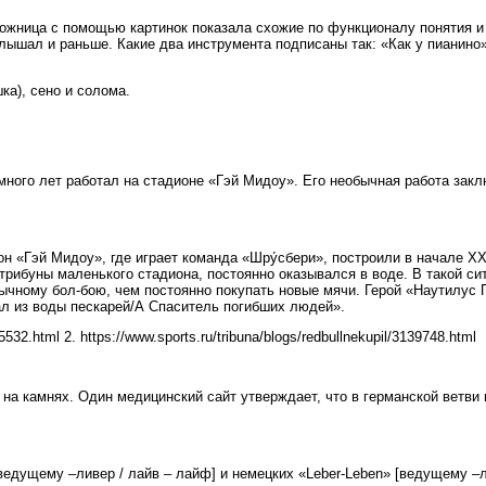
ожница с помощью картинок показала схожие по функционалу понятия и п
лышал и раньше. Какие два инструмента подписаны так: «Как у пианино»
ка), сено и солома.
ного лет работал на стадионе «Гэй Мидоу». Его необычная работа закл
 «Гэй Мидоу», где играет команда «Шру́сбери», построили в начале XX 
 трибуны маленького стадиона, постоянно оказывался в воде. В такой 
ычному бол-бою, чем постоянно покупать новые мячи. Герой «Наутилус 
л из воды пескарей/А Спаситель погибших людей».
5532.html 2. https://www.sports.ru/tribuna/blogs/redbullnekupil/3139748.html
 на камнях. Один медицинский сайт утверждает, что в германской ветви
 [ведущему –ливер / лайв – лайф] и немецких «Leber-Leben» [ведущему –л