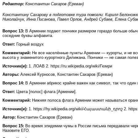
Редактор:
Константин Сахаров (Ереван)
Константину Сахарову в подготовке тура помогли: Кирилл Белоножки
Николайчук, Инна Писанова, Павел Орлов, Андрей Субаев, Елена Суб
Вопрос 13:
В Армении подают пончики размером гораздо больше обычно
соседние буквы алфавита.
Ответ:
Горный воздух
Комментарий:
Не все населённые пункты Армении — курорты, и не все 
высота у знаменитого курортного Дилижана. Пончики — не самая поле
Источник(и):
1. ЛОАВ 2. https://ru.wikipedia.org/wiki/Гюмри
Авторы:
Алексей Курносов, Константин Сахаров (Ереван)
Вопрос 14:
В Армении абрикос крайне важен как символ, так что один 
Ответ:
Цвета [полос] флага [Армении].
Комментарий:
Нижняя полоса флага Армении может называться оранже
Источник(и):
1. https://hy.wikipedia.org/wiki/Հայաստանի_դրոշ 2. https:
Автор:
Константин Сахаров (Ереван)
Вопрос 15:
Во время эпидемии чумы в России письма передавали через
Назовите ЕГО.