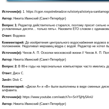
Источник(и):
1. https://cgon.rospotrebnadzor.ru/istoriya/istoriya-sanitarn
Автор:
Никита Ивинский (Санкт-Петербург)
Вопрос 1:
Редактор действительно старался, поэтому просит сильно н
условленных десяти… только пять». Назовите ЕГО словом с одинаков
Ответ:
Водовоз
Комментарий:
До изобретения центрального водоснабжения водовоз в 
положением. Недоливал мерзавец вёдра с водой. Редактор не хотел бы
Источник(и):
Чехов А. П. Осколки московской жизни // Чехов А. П. Полн
Автор:
Никита Ивинский (Санкт-Петербург)
Вопрос 2:
В 80-е годы на персональных компьютерах часто имелись 
Ответ:
Диск С.
Зачёт:
Disk C.
Комментарий:
«Диски А» и «B» были выполнены в виде сменных диске
алфавита.
Источник(и):
https://www.youtube.com/watch?v=SnY5jHy5AnU
Автор:
Никита Ивинский (Санкт-Петербург)