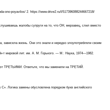
tkuda-ono-poyavilos/ 2. https://www.drive2.ru/l/517396088244667218/
слушиваешь жалобы супруги на то, что ОН, мерзавец, слил вместо
а, зависела жизнь. Они это знали и нередко злоупотребляли своим
н-т мировой лит. им. А. М. Горького. — М.: Наука, 1974—1982.
ают ТРЕТЬИМИ. Ответьте, что мы заменили на ТРЕТИЙ.
 С». Логика замены обусловлена порядком букв английского