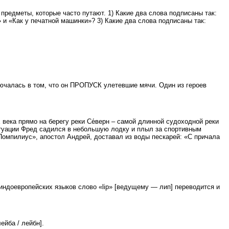
редметы, которые часто путают. 1) Какие два слова подписаны так:
 и «Как у печатной машинки»? 3) Какие два слова подписаны так:
ючалась в том, что он ПРОПУСК улетевшие мячи. Один из героев
века прямо на берегу реки Се́верн – самой длинной судоходной реки
ситуации Фред садился в небольшую лодку и плыл за спортивным
Помпилиус», апостол Андрей, доставал из воды пескарей: «С причала
 индоевропейских языков слово «lip» [ведущему — лип] переводится и
ейба / лейбн].