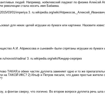
антливых людей. Например, нобелевский лауреат по физике Алексей Аб
ле революции стала носить имя Бабаева.
dia/2015/03/01/imperiya 3. ru.wikipedia.org/wiki/Абрикосов,_Алексей_Иванов
зовал для неких целей игрушки из бумаги или картинки. Назовите извес
ество А.И. Абрикосова и сыновей» были спрятаны игрушки из бумаги ил
se.ru/novosti/radina/ 3. ru.wikipedia.org/wiki/Киндер-сюрприз
лово ТАКАЯ в обеих частях дуплета заменяет одно и то же прилагательн
и на ТАКОЙ ИКС? 2) Ильф и Петров писали, что даже простые жители 
У?
у, а фонтан сверху, что логично. Во втором вопросе дуплета речь шла