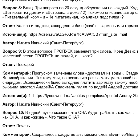
Вопрос 8:
Блиц. Три вопроса по 20 секунд обсуждения на каждый. Худ
«Выпирает из дома» и «Встроена в дом»? 2) Похожее описание автор с
«Питательный корм» и «Не питательная, но мягкая подстилка»?
Ответ:
Балкон и лоджия, аккордеон и баян (зачёт – гармонь или гармош
Источник(и):
https://dzen.ru/a/ZGFXRm7fcA39AfCB?from_site=mail
Автор:
Никита Ивинский (Санкт-Петербург)
Вопрос 9:
В этом вопросе ПРОПУСК заменяет три слова. Фред Девис м
известной песни ПРОПУСК не людей, а… кого?
Ответ:
Пескарей
Комментарий:
Пропуском заменены слова «доставал из воды». Стадион
Великобритании. Поэтому мяч, по несколько раз за матч улетавший за
снарядом. Экономически было выгоднее платить зарплату такому необ
рыбачил апостол Андрей/А Спаситель гулял по воде/И Андрей достава
Источник(и):
1. https://lyricsworld.ru/Nautilus-pompilius/Apostol-Andrey-20
Автор:
Никита Ивинский (Санкт-Петербург)
Вопрос 10:
В одной шутке сказано, что ОНА будет работать как часы –
как ОНА, и как «жизнь». Что такое ОНА?
Ответ:
Печень
Комментарий:
Сохранилось сходство английских слов «liver-live/life»