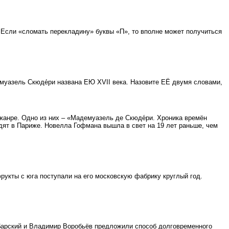
 Если «сломать перекладину» буквы «П», то вполне может получиться
муазель Скюде́ри названа ЕЮ XVII века. Назовите ЕЁ двумя словами,
жанре. Одно из них – «Мадемуазель де Скюде́ри. Хроника времён
дят в Париже. Новелла Гофмана вышла в свет на 19 лет раньше, чем
рукты с юга поступали на его московскую фабрику круглый год.
барский и Владимир Воробьёв предложили способ долговременного