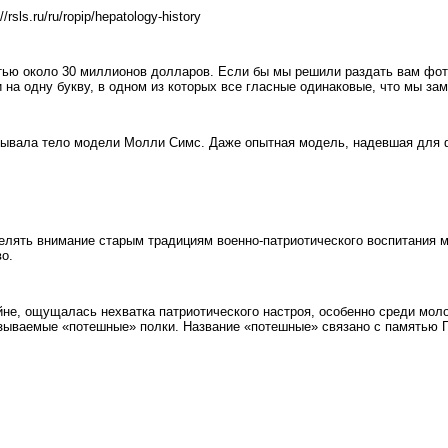
sls.ru/ru/ropip/hepatology-history
ю около 30 миллионов долларов. Если бы мы решили раздать вам фот
и на одну букву, в одном из которых все гласные одинаковые, что мы з
крывала тело модели Молли Симс. Даже опытная модель, надевшая для 
елять внимание старым традициям военно-патриотического воспитания м
о.
йне, ощущалась нехватка патриотического настроя, особенно среди моло
азываемые «потешные» полки. Название «потешные» связано с памятью П