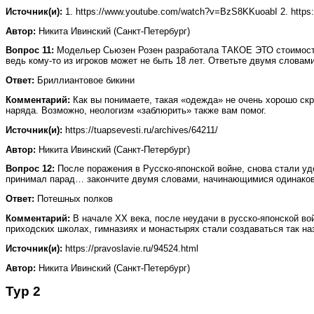
Источник(и):
1. https://www.youtube.com/watch?v=BzS8KKuoabI 2. https://r
Автор:
Никита Ивинский (Санкт-Петербург)
Вопрос 11:
Модельер Сьюзен Розен разработала ТАКОЕ ЭТО стоимость
ведь кому-то из игроков может не быть 18 лет. Ответьте двумя словам
Ответ:
Бриллиантовое бикини
Комментарий:
Как вы понимаете, такая «одежда» не очень хорошо с
наряда. Возможно, неологизм «заблюрить» также вам помог.
Источник(и):
https://tuapsevesti.ru/archives/64211/
Автор:
Никита Ивинский (Санкт-Петербург)
Вопрос 12:
После поражения в Русско-японской войне, снова стали уд
принимал парад… закончите двумя словами, начинающимися одинаков
Ответ:
Потешных полков
Комментарий:
В начале XX века, после неудачи в русско-японской во
приходских школах, гимназиях и монастырях стали создаваться так н
Источник(и):
https://pravoslavie.ru/94524.html
Автор:
Никита Ивинский (Санкт-Петербург)
Тур 2