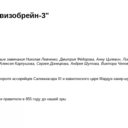
визобрейн-3"
ные замечания Николая Левченко, Дмитрия Фёдорова, Анну Цилевич, Л
лексея Карпушова, Сергея Донецкова, Андрея Шутова, Виктора Чепоя,
роля ассирийцев Салманасара III и вавилонского царя Мардук-закир-ш
и правители в 855 году до нашей эры.