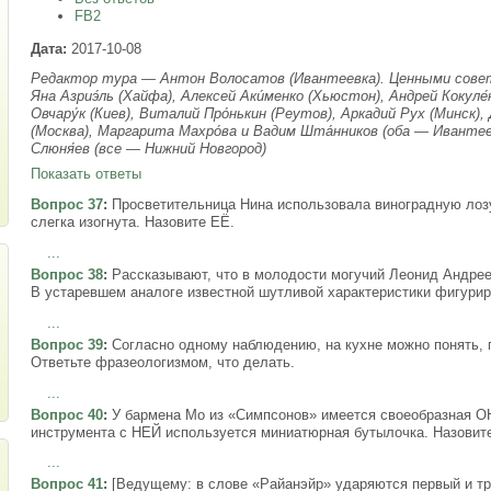
FB2
Дата:
2017-10-08
Редактор тура — Антон Волосатов (Ивантеевка). Ценными совет
Яна Азриэ́ль (Хайфа), Алексей Аки́менко (Хьюстон), Андрей Кокуле
Овчару́к (Киев), Виталий Про́нькин (Реутов), Аркадий Рух (Минск)
(Москва), Маргарита Махро́ва и Вадим Шта́нников (оба — Ивантеев
Слюня́ев (все — Нижний Новгород)
Показать ответы
Вопрос 37
:
Просветительница Нина использовала виноградную лозу
слегка изогнута. Назовите ЕЁ.
...
Вопрос 38
:
Рассказывают, что в молодости могучий Леонид Андрее
В устаревшем аналоге известной шутливой характеристики фигури
...
Вопрос 39
:
Согласно одному наблюдению, на кухне можно понять,
Ответьте фразеологизмом, что делать.
...
Вопрос 40
:
У бармена Мо из «Симпсонов» имеется своеобразная О
инструмента с НЕЙ используется миниатюрная бутылочка. Назовит
...
Вопрос 41
:
[Ведущему: в слове «Райанэйр» ударяются первый и тр