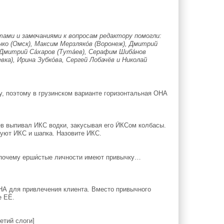
ами и замечаниями к вопросам редактору помогли:
́нко (Омск), Максим Мерзляко́в (Воронеж), Дмитрий
, Дмитрий Са́харов (Тута́ев), Серафим Шиба́нов
ка), Ирина Зубко́ва, Сергей Лобачёв и Николай
, поэтому в грузинском варианте горизонтальная ОНА
в выпивал ИКС водки, закусывая его И́КСом колбасы.
руют ИКС и шапка. Назовите ИКС.
 почему ерши́стые личности имеют привычку…
НА для привлечения клиента. Вместо привычного
е ЕЁ.
етий слоги]