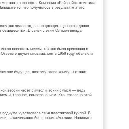
 местного аэропорта. Компания «Райанэйр» отметила
Напишите то, что получилось в результате этого
рлоу как человека, воплощающего ценности давно
в семидесятых. В связи с этим Олтмен иногда
 могла посещать мессы, так как была прикована к
 Ответьте двумя словами, кем в 1958 году объявили
 светлое будущее, поэтому глава коммуны ставит
ской версии несёт символический смысл — ведь
ем и, главное, самосознанием. Кто, согласно этой
а подиуме чувствовала себя пластиковой куклой. В
писи, заканчивающейся словом «Англии». Напишите