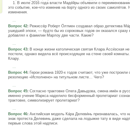
1. В июле 2016 года власти Маде́йры объявили о переименовании
это событие, кое-что изменив на борту одного из своих самолётов. 
изменения.
...
Вопрос 42
:
Режиссёр Роберт О́лтмен создавал образ детектива Ма́
ушедшей эпохи, — будто бы из сороковых годов он оказался сразу 
добавлял к фамилии Марлоу две части. Какие?
...
Вопрос 43
:
В конце жизни католическая святая Клара Асси́зская не
постели, однако видела всё происходящее на стене своей комнаты.
Клару.
...
Вопрос 44
:
Герои романа 1920-х годов считают, что уже построили
резолюцию «Исполнено» на титульном листе… Чего?
...
Вопрос 45
:
Согласно трактовке Олега Давыдова, смена имён в рус
именно учение Маркса наделило бесформенный пролетариат сознани
трактовке, символизирует пролетариат?
...
Вопрос 46
:
Английская модель Ка́ра Делеви́нь признавалась, что н
знак протеста Делевинь даже сделала на лодыжке тату в виде над
первые слова этой надписи.