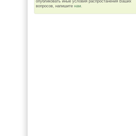
опубликовать иные условия распростанения Ваших
вопросов, напишите
нам
.