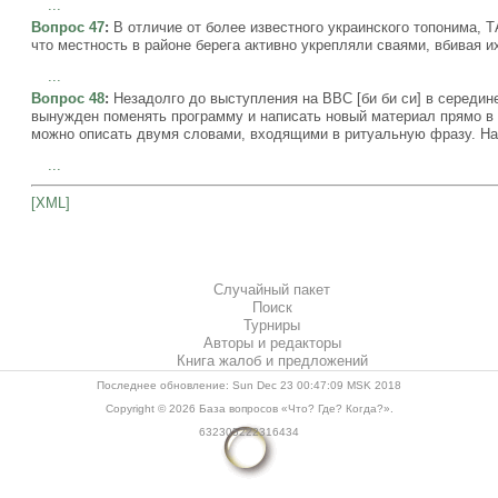
...
Вопрос 47
:
В отличие от более известного украинского топонима, Т
что местность в районе берега активно укрепляли сваями, вбивая 
...
Вопрос 48
:
Незадолго до выступления на BBC [би би си] в середине
вынужден поменять программу и написать новый материал прямо в 
можно описать двумя словами, входящими в ритуальную фразу. На
...
[XML]
Случайный пакет
Поиск
Турниры
Авторы и редакторы
Книга жалоб и предложений
Последнее обновление: Sun Dec 23 00:47:09 MSK 2018
Copyright © 2026
База вопросов «Что? Где? Когда?»
.
632305222316434