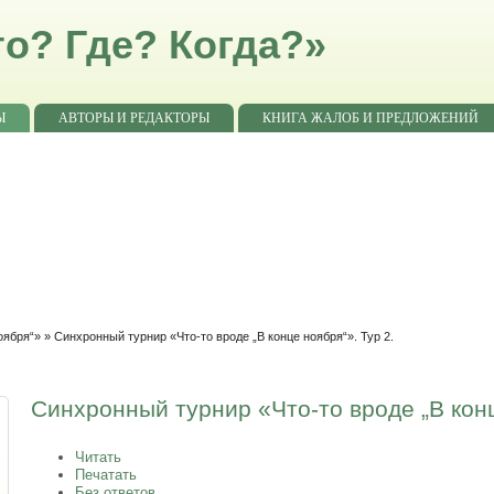
о? Где? Когда?»
Ы
АВТОРЫ И РЕДАКТОРЫ
КНИГА ЖАЛОБ И ПРЕДЛОЖЕНИЙ
оября“»
» Синхронный турнир «Что-то вроде „В конце ноября“». Тур 2.
Синхронный турнир «Что-то вроде „В конц
Читать
Печатать
Без ответов