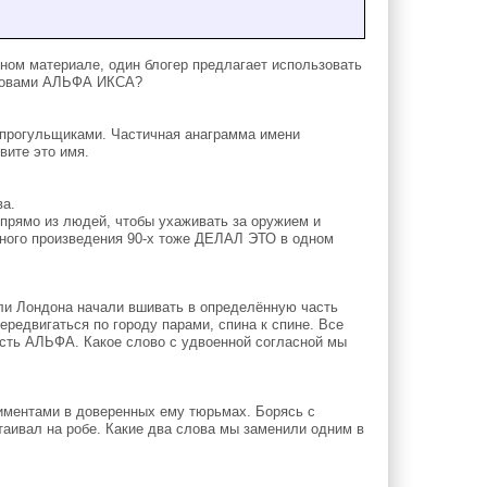
м материале, один блогер предлагает использовать
словами АЛЬФА ИКСА?
 прогульщиками. Частичная анаграмма имени
вите это имя.
а.
рямо из людей, чтобы ухаживать за оружием и
нного произведения 90-х тоже ДЕЛАЛ ЭТО в одном
ели Лондона начали вшивать в определённую часть
ередвигаться по городу парами, спина к спине. Все
ость АЛЬФА. Какое слово с удвоенной согласной мы
ментами в доверенных ему тюрьмах. Борясь с
аивал на робе. Какие два слова мы заменили одним в