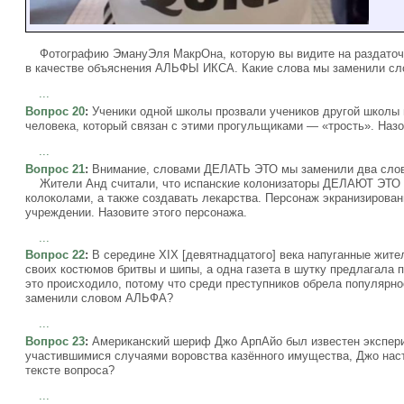
Фотографию ЭмануЭля МакрОна, которую вы видите на раздаточно
в качестве объяснения АЛЬФЫ ИКСА. Какие слова мы заменили 
...
Вопрос 20
:
Ученики одной школы прозвали учеников другой школы
человека, который связан с этими прогульщиками — «трость». Назо
...
Вопрос 21
:
Внимание, словами ДЕЛАТЬ ЭТО мы заменили два слов
Жители Анд считали, что испанские колонизаторы ДЕЛАЮТ ЭТО п
колоколами, а также создавать лекарства. Персонаж экранизирова
учреждении. Назовите этого персонажа.
...
Вопрос 22
:
В середине XIX [девятнадцатого] века напуганные жит
своих костюмов бритвы и шипы, а одна газета в шутку предлагала п
это происходило, потому что среди преступников обрела популярн
заменили словом АЛЬФА?
...
Вопрос 23
:
Американский шериф Джо АрпАйо был известен экспери
участившимися случаями воровства казённого имущества, Джо наст
тексте вопроса?
...