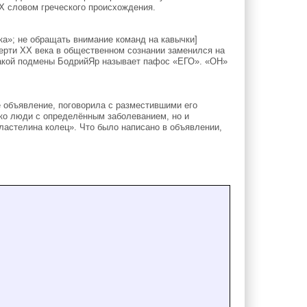
Х словом греческого происхождения.
ка»; не обращать внимание команд на кавычки]
ерти XX века в общественном сознании заменился на
такой подмены БодрийЯр называет пафос «ЕГО». «ОН»
 объявление, поговорила с разместившими его
ько люди с определённым заболеванием, но и
Властелина колец». Что было написано в объявлении,