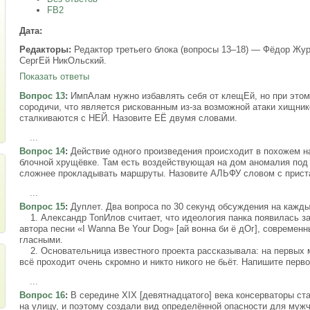
FB2
Дата:
Редакторы:
Редактор третьего блока (вопросы 13–18) — Фёдор Жур
СергЕй НикОльский.
Показать ответы
Вопрос 13
:
ИмпАлам нужно избавлять себя от клещЕй, но при этом 
сородичи, что является рискованным из-за возможной атаки хищни
сталкиваются с НЕЙ. Назовите ЕЁ двумя словами.
...
Вопрос 14
:
Действие одного произведения происходит в похожем на
блочной хрущёвке. Там есть воздействующая на дом аномалия под
сложнее прокладывать маршруты. Назовите АЛЬФУ словом с прист
...
Вопрос 15
:
Дуплет. Два вопроса по 30 секунд обсуждения на кажды
1. Александр ТопИлов считает, что идеология панка появилась за
автора песни «I Wanna Be Your Dog» [ай вонна би ё дОг], совреме
гласными.
2. Основательница известного проекта рассказывала: на первых 
всё проходит очень скромно и никто никого не бьёт. Напишите перво
...
Вопрос 16
:
В середине XIX [девятнадцатого] века консерваторы ст
на улицу, и поэтому создали вид определённой опасности для муж