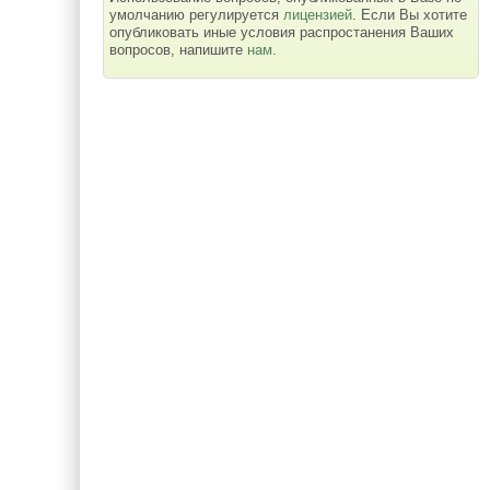
умолчанию регулируется
лицензией
. Если Вы хотите
опубликовать иные условия распростанения Ваших
вопросов, напишите
нам
.