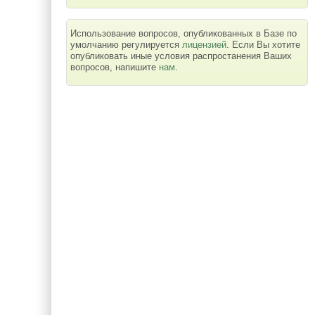
Использование вопросов, опубликованных в Базе по
умолчанию регулируется
лицензией
. Если Вы хотите
опубликовать иные условия распростанения Ваших
вопросов, напишите
нам
.