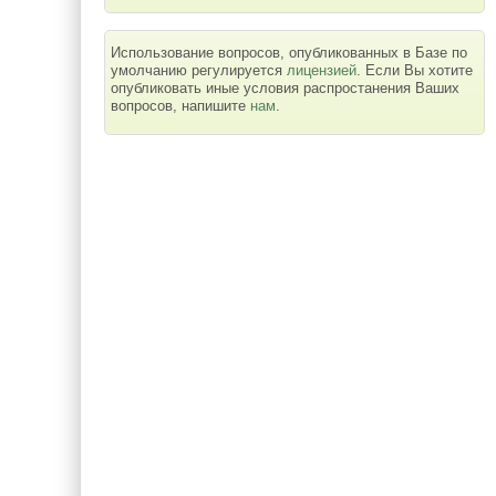
Использование вопросов, опубликованных в Базе по
умолчанию регулируется
лицензией
. Если Вы хотите
опубликовать иные условия распростанения Ваших
вопросов, напишите
нам
.