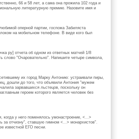
ственно, 66 и 58 лет, а сама она прожила 102 года и
циональную литературную премию. Назовите имя и
любимой оперной партии, госпожа Забиляста
релоком на мобильном телефоне. В виде кого был
очка ру] отчета об одном из ответных матчей 1/8
ь слово "Очаровательно". Напишите четыре символа,
осетившему их город Марку Антонию: устраивали пиры,
ец, дошли до того, что объявили Антония "мужем
чалила зарвавшихся льстецов, поскольку он
заглавным героем которого является человек без
когда у него поменялось умонастроение, <...>
ь за отчизну", ставшую гимном <...> монархистов".
ее известной ЕГО песни.