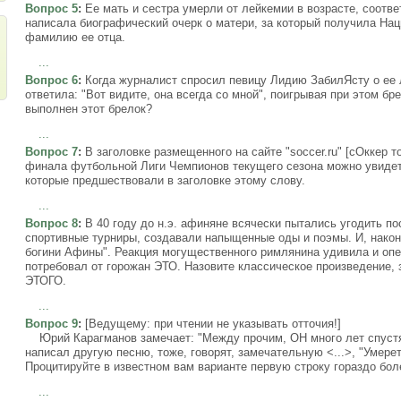
Вопрос 5
:
Ее мать и сестра умерли от лейкемии в возрасте, соответ
написала биографический очерк о матери, за который получила На
фамилию ее отца.
...
Вопрос 6
:
Когда журналист спросил певицу Лидию ЗабилЯсту о ее 
ответила: "Вот видите, она всегда со мной", поигрывая при этом б
выполнен этот брелок?
...
Вопрос 7
:
В заголовке размещенного на сайте "soccer.ru" [сОккер т
финала футбольной Лиги Чемпионов текущего сезона можно увидет
которые предшествовали в заголовке этому слову.
...
Вопрос 8
:
В 40 году до н.э. афиняне всячески пытались угодить п
спортивные турниры, создавали напыщенные оды и поэмы. И, након
богини Афины". Реакция могущественного римлянина удивила и опе
потребовал от горожан ЭТО. Назовите классическое произведение, 
ЭТОГО.
...
Вопрос 9
:
[Ведущему: при чтении не указывать отточия!]
Юрий Карагманов замечает: "Между прочим, ОН много лет спустя, 
написал другую песню, тоже, говорят, замечательную <...>, "Умерет
Процитируйте в известном вам варианте первую строку гораздо бол
...