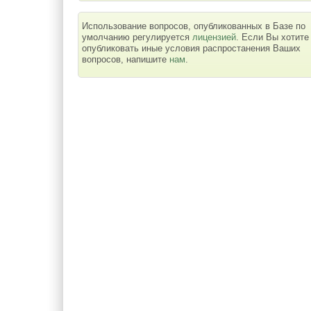
Использование вопросов, опубликованных в Базе по
умолчанию регулируется
лицензией
. Если Вы хотите
опубликовать иные условия распростанения Ваших
вопросов, напишите
нам
.