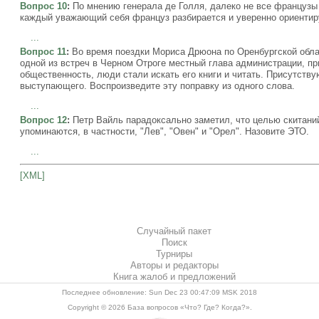
Вопрос 10
:
По мнению генерала де Голля, далеко не все французы 
каждый уважающий себя француз разбирается и уверенно ориентир
...
Вопрос 11
:
Во время поездки Мориса Дрюона по Оренбургской облас
одной из встреч в Черном Отроге местный глава администрации, пр
общественность, люди стали искать его книги и читать. Присутст
выступающего. Воспроизведите эту поправку из одного слова.
...
Вопрос 12
:
Петр Вайль парадоксально заметил, что целью скитани
упоминаются, в частности, "Лев", "Овен" и "Орел". Назовите ЭТО.
...
[XML]
Случайный пакет
Поиск
Турниры
Авторы и редакторы
Книга жалоб и предложений
Последнее обновление: Sun Dec 23 00:47:09 MSK 2018
Copyright © 2026
База вопросов «Что? Где? Когда?»
.