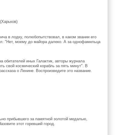
(Харьков)
ича в лодку, полюбопытствовал, в каком звании его
ал: "Нет, моему до майора далеко. А за однофамильца
а обитателей иных Галактик, авторы журнала
ь свой космический корабль за пять минут". В
рассказа о Ленине. Воспроизведите это название.
льно прибывшего за памятной золотой медалью,
азовите этот горевший город.