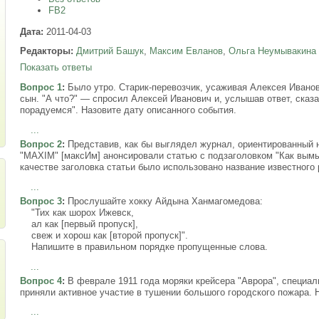
FB2
Дата:
2011-04-03
Редакторы:
Дмитрий Башук
,
Максим Евланов
,
Ольга Неумывакина
Показать ответы
Вопрос 1
:
Было утро. Старик-перевозчик, усаживая Алексея Иванов
сын. "А что?" — спросил Алексей Иванович и, услышав ответ, сказ
порадуемся". Назовите дату описанного события.
...
Вопрос 2
:
Представив, как бы выглядел журнал, ориентированный н
"MAXIM" [максИм] анонсировали статью с подзаголовком "Как вымыт
качестве заголовка статьи было использовано название известного 
...
Вопрос 3
:
Прослушайте хокку Айдына Ханмагомедова:
"Тих как шорох Ижевск,
ал как [первый пропуск],
свеж и хорош как [второй пропуск]".
Напишите в правильном порядке пропущенные слова.
...
Вопрос 4
:
В феврале 1911 года моряки крейсера "Аврора", специа
приняли активное участие в тушении большого городского пожара. Н
...