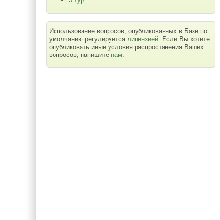
3 тур
Использование вопросов, опубликованных в Базе по
умолчанию регулируется
лицензией
. Если Вы хотите
опубликовать иные условия распростанения Ваших
вопросов, напишите
нам
.