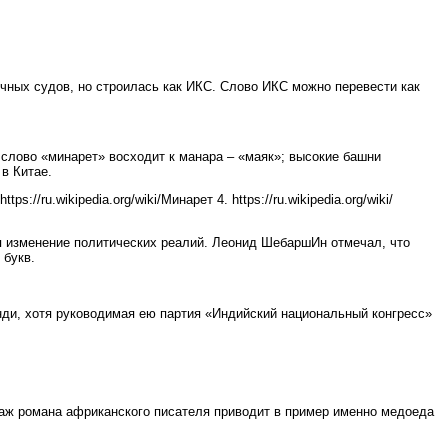
чных судов, но строилась как ИКС. Слово ИКС можно перевести как
слово «минарет» восходит к манара – «маяк»; высокие башни
в Китае.
s://ru.wikipedia.org/wiki/Минарет 4. https://ru.wikipedia.org/wiki/
я изменение политических реалий. Леонид ШебаршИн отмечал, что
букв.
нди, хотя руководимая ею партия «Индийский национальный конгресс»
аж романа африканского писателя приводит в пример именно медоеда