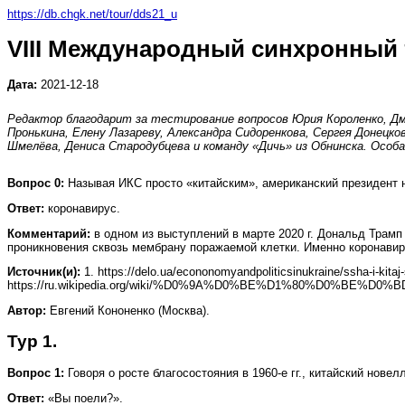
https://db.chgk.net/tour/dds21_u
VIII Международный синхронный
Дата:
2021-12-18
Редактор благодарит за тестирование вопросов Юрия Короленко, Дми
Пронькина, Елену Лазареву, Александра Сидоренкова, Сергея Донецк
Шмелёва, Дениса Стародубцева и команду «Дичь» из Обнинска. Особ
Вопрос 0:
Называя ИКС просто «китайским», американский президент 
Ответ:
коронавирус.
Комментарий:
в одном из выступлений в марте 2020 г. Дональд Трамп
проникновения сквозь мембрану поражаемой клетки. Именно коронавир
Источник(и):
1. https://delo.ua/econonomyandpoliticsinukraine/ssha-i-kitaj-s
https://ru.wikipedia.org/wiki/%D0%9A%D0%BE%D1%80%D0%BE
Автор:
Евгений Кононенко (Москва).
Тур 1.
Вопрос 1:
Говоря о росте благосостояния в 1960-е гг., китайский но
Ответ:
«Вы поели?».