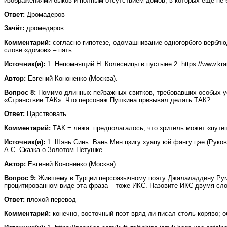
изображениями быков и полным отсутствием домов, в которых еще не 
Ответ:
Дромадеров
Зачёт:
дромедаров
Комментарий:
согласно гипотезе, одомашнивание одногорбого верблю
слове «домов» – пять.
Источник(и):
1. Непомнящий Н. Колесницы в пустыне 2. https://www.kramo
Автор:
Евгений Кононенко (Москва).
Вопрос 8:
Помимо длинных пейзажных свитков, требовавших особых у
«Странствие ТАК». Что персонаж Пушкина призывал делать ТАК?
Ответ:
Царствовать
Комментарий:
ТАК = лёжа: предполагалось, что зритель может «путе
Источник(и):
1. Шэнь Синь. Вань Мин цзигу хуапу юй фангу цэе (Руков
А.С. Сказка о Золотом Петушке
Автор:
Евгений Кононенко (Москва).
Вопрос 9:
Жившему в Турции персоязычному поэту Джалаладдину Руми п
процитированном виде эта фраза – тоже ИКС. Назовите ИКС двумя сло
Ответ:
плохой перевод
Комментарий:
конечно, восточный поэт вряд ли писал столь коряво; 