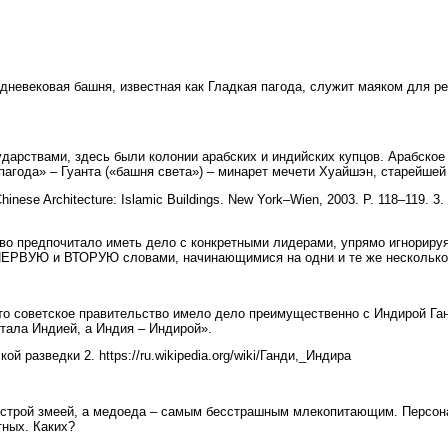
невековая башня, известная как Гладкая пагода, служит маяком для ре
арствами, здесь были колонии арабских и индийских купцов. Арабское 
агода» – Гуанта («башня света») – минарет мечети Хуайшэн, старейшей 
se Architecture: Islamic Buildings. New York–Wien, 2003. P. 118–119. 3. http
во предпочитало иметь дело с конкретными лидерами, упрямо игнориру
ЕРВУЮ и ВТОРУЮ словами, начинающимися на одни и те же несколько 
то советское правительство имело дело преимущественно с Индирой Га
тала Индией, а Индия – Индирой».
 разведки 2. https://ru.wikipedia.org/wiki/Ганди,_Индира
ыстрой змеей, а медоеда – самым бесстрашным млекопитающим. Персон
тных. Каких?