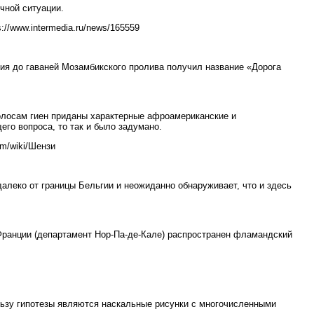
чной ситуации.
://www.intermedia.ru/news/165559
ия до гаваней Мозамбикского пролива получил название «Дорога
олосам гиен приданы характерные афроамериканские и
го вопроса, то так и было задумано.
om/wiki/Шензи
далеко от границы Бельгии и неожиданно обнаруживает, что и здесь
Франции (департамент Нор-Па-де-Кале) распространен фламандский
льзу гипотезы являются наскальные рисунки с многочисленными