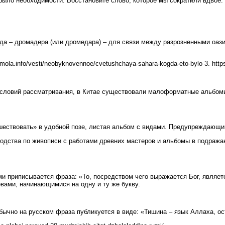
было необходимости. Восстановите слово, которое мы сократили вдвое.
да – дромадера (или дромедара) – для связи между разрозненными оази
la.info/vesti/neobyknovennoe/cvetushchaya-sahara-kogda-eto-bylo 3. https
словий рассматривания, в Китае существовали малоформатные альбомы
шествовать» в удобной позе, листая альбом с видами. Предупреждающим
одства по живописи с работами древних мастеров и альбомы в подражани
риписывается фраза: «То, посредством чего выражается Бог, является 
вами, начинающимися на одну и ту же букву.
обычно на русском фраза публикуется в виде: «Тишина – язык Аллаха, ос