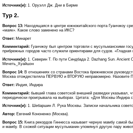
Источник(и):
1. Оруэлл Дж. Дни в Бирме
Тур 2.
Вопрос 13:
Находящаяся в центре южнокитайского порта Гуанчжоу сред
«маяк». Какое слово заменено на ИКС?
Ответ:
Минарет
Комментарий:
Гуанчжоу был центром торговли с мусульманскими госуд
прибрежных городов часто служили ориентирами для судов. «Гладкая п
Источник(и):
1. Северин Т. По пути Синдбада 2. Dazhang Sun. Ancient Chine
Мечеть_Хуайшэн
Вопрос 14:
В отношениях со странами Востока брежневское руководст
Москва отождествляла ПЕРВУЮ и ВТОРУЮ неправомерно. Назовите П
Ответ:
Индия, Индира
Комментарий:
бывший глава советской внешней разведки указывал, ч
периодически проигрывала на выборах. Цитата: «Для Москвы Индира с
Источник(и):
1. Шебаршин Л. Рука Москвы. Записки начальника советской
Автор:
Евгений Кононенко (Москва).
Вопрос 15:
Книга рекордов Гиннесса называет черную мамбу самой б
и мамбу. В схожей ситуации мусульманин упомянул другую пару живо