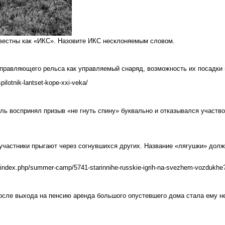
звестны как «ИКС». Назовите ИКС несклоняемым словом.
правляющего рельса как управляемый снаряд, возможность их посадки 
ilotnik-lantset-kope-xxi-veka/
ь воспринял призыв «не гнуть спину» буквально и отказывался участ
 участники прыгают через согнувшихся других. Название «лягушки» долж
index.php/summer-camp/5741-starinnihe-russkie-igrih-na-svezhem-vozdukhe
осле выхода на пенсию аренда большого опустевшего дома стала ему н