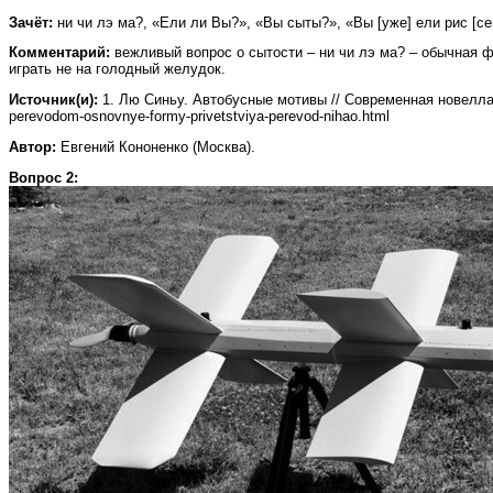
Зачёт:
ни чи лэ ма?, «Ели ли Вы?», «Вы сыты?», «Вы [уже] ели рис [се
Комментарий:
вежливый вопрос о сытости – ни чи лэ ма? – обычная ф
играть не на голодный желудок.
Источник(и):
1. Лю Синьу. Автобусные мотивы // Современная новелла Кита
perevodom-osnovnye-formy-privetstviya-perevod-nihao.html
Автор:
Евгений Кононенко (Москва).
Вопрос 2: