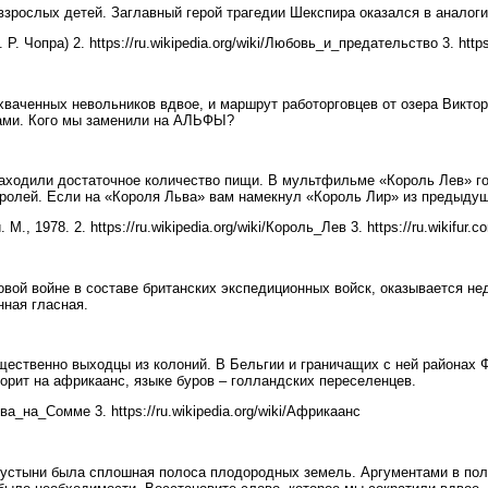
 взрослых детей. Заглавный герой трагедии Шекспира оказался в аналоги
 Чопра) 2. https://ru.wikipedia.org/wiki/Любовь_и_предательство 3. https
ваченных невольников вдвое, и маршрут работорговцев от озера Виктор
ами. Кого мы заменили на АЛЬФЫ?
 находили достаточное количество пищи. В мультфильме «Король Лев» г
 ролей. Если на «Короля Льва» вам намекнул «Король Лир» из предыдуще
 1978. 2. https://ru.wikipedia.org/wiki/Король_Лев 3. https://ru.wikifur.c
вой войне в составе британских экспедиционных войск, оказывается не
нная гласная.
ественно выходцы из колоний. В Бельгии и граничащих с ней районах 
орит на африкаанс, языке буров – голландских переселенцев.
итва_на_Сомме 3. https://ru.wikipedia.org/wiki/Африкаанс
е пустыни была сплошная полоса плодородных земель. Аргументами в по