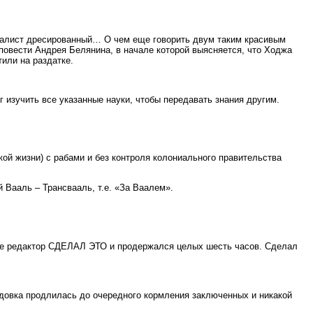
ралист дресированный… О чем еще говорить двум таким красивым
повести Андрея Белянина, в начале которой выясняется, что Ходжа
или на раздатке.
 изучить все указанные науки, чтобы передавать знания другим.
кой жизни) с рабами и без контроля колониального правительства
 Вааль – Трансвааль, т.е. «За Ваалем».
 ее редактор СДЕЛАЛ ЭТО и продержался целых шесть часов. Сделал
лодовка продлилась до очередного кормления заключенных и никакой