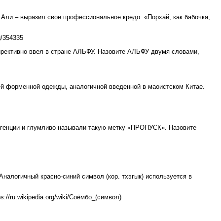
 Али – выразил свое профессиональное кредо: «Порхай, как бабочка,
g/354335
ирективно ввел в стране АЛЬФУ. Назовите АЛЬФУ двумя словами,
й форменной одежды, аналогичной введенной в маоистском Китае.
генции и глумливо называли такую метку «ПРОПУСК». Назовите
налогичный красно-синий символ (кор. тхэгык) используется в
ps://ru.wikipedia.org/wiki/Соёмбо_(символ)