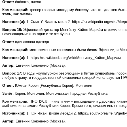
Ответ:
бабочка, пчела
Комментарий:
тренер говорит молодому боксеру, что тот должен быть
жаль, как пчела».
Источник(и):
1. Смит У. Власть меча 2. https://ru.wikipedia.org/wiki/Медо
Вопрос 16:
Эфиопский диктатор Менгúсту Хáйле Мариáм стремился нив
начинающимися на одни и те же буквы.
Ответ:
одинаковая одежда
Комментарий:
межплеменные конфликты были бичом Эфиопии, и Менгис
Источник(и):
1. https://ru.wikipedia.org/wiki/Менгисту_Хайле_Мариам
Автор:
Евгений Кононенко (Москва).
Вопрос 17:
В годы «культурной революции» в Китае хунвэйбины поро
любую страну, в государственной символике которой используется П
Ответ:
Южная Корея [Республика Корея], Монголия
Зачёт:
Корея, Монголия, Монгольская Народная Республика
Комментарий:
ПРОПУСК = «инь и ян» – восходящий к даосизму китайск
эмблеме и на флаге Республики Корея. Кроме того, символ инь-ян вхо
Источник(и):
1. Юн Чжан. Дикие лебеди 2. https://southkorealife.ru/gerb-y
Автор:
Евгений Кононенко (Москва).