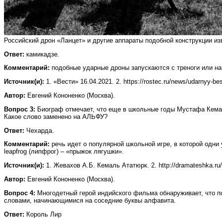
Российский дрон «Ланцет» и другие аппараты подобной конструкции и
Ответ:
камикадзе.
Комментарий:
подобные ударные дроны запускаются с треноги или на
Источник(и):
1. «Вести» 16.04.2021. 2. https://rostec.ru/news/udarnyy-besp
Автор:
Евгений Кононенко (Москва).
Вопрос 3:
Биограф отмечает, что еще в школьные годы Мустафа Кемал
Какое слово заменено на АЛЬФУ?
Ответ:
Чехарда.
Комментарий:
речь идет о популярной школьной игре, в которой одни
leapfrog (липфрог) – «прыжок лягушки».
Источник(и):
1. Жевахов А.Б. Кемаль Ататюрк. 2. http://dramateshka.ru/
Автор:
Евгений Кононенко (Москва).
Вопрос 4:
Многодетный герой индийского фильма обнаруживает, что п
словами, начинающимися на соседние буквы алфавита.
Ответ:
Король Лир