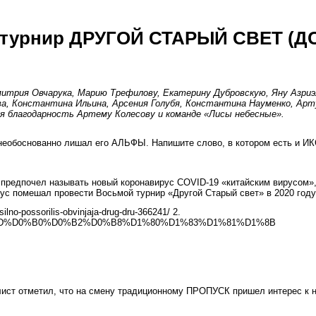
 турнир ДРУГОЙ СТАРЫЙ СВЕТ (ДС
трия Овчарука, Марию Трефилову, Екатерину Дубровскую, Яну Азриэль
ова, Константина Ильина, Арсения Голубя, Константина Науменко, Ар
ая благодарность Артему Колесову и команде «Лисы небесные».
необоснованно лишал его АЛЬФЫ. Напишите слово, в котором есть и И
 предпочел называть новый коронавирус COVID-19 «китайским вирусом»,
ус помешал провести Восьмой турнир «Другой Старый свет» в 2020 году
ilno-possorilis-obvinjaja-drug-dru-366241/ 2.
%D0%BD%D0%B0%D0%B2%D0%B8%D1%80%D1%83%D1%81%D1%8B
веллист отметил, что на смену традиционному ПРОПУСК пришел интерес 