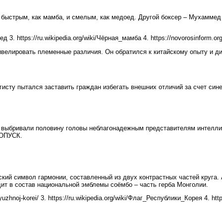
 быстрым, как мамба, и смелым, как медоед. Другой боксер – Мухаммед
ед 3. https://ru.wikipedia.org/wiki/Чёрная_мамба 4. https://novorosinform.or
елировать племенные различия. Он обратился к китайскому опыту и д
ту пытался заставить граждан избегать внешних отличий за счет сине
й выбривали половину головы неблагонадежным представителям интелли
РОПУСК.
ий символ гармонии, составленный из двух контрастных частей круга. А
дит в состав национальной эмблемы соёмбо – часть герба Монголии.
uzhnoj-korei/ 3. https://ru.wikipedia.org/wiki/Флаг_Республики_Корея 4. htt