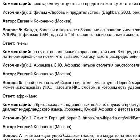
Комментарий:
престарелому отцу отныне предстоит жить у кого-то из
Источник(и):
1. фильм «Любовь и предательство» (Baghban, 2003, реж. Р.
Автор:
Евгений Кононенко (Москва).
Вопрос 5:
Жажда, болезни и жестокое обращение сокращали число зах
АЛЬФ». В фильме 1994 года АЛЬФЫ говорят с национальными акцент
Ответ:
гиены
Комментарий:
на путях невольничьих караванов стаи гиен без труда
латиноамериканские нотки, что вызвало критику такого распределения
Источник(и):
1. Абрамова С.Ю. Африка: четыре столетия работорговли. М.,
Автор:
Евгений Кононенко (Москва).
Вопрос 6:
Герой романа замбийского писателя, участвуя в Первой миро
может использовать ИКС. Назовите ИКС словом, в котором есть удвое
Ответ:
африкáанс
Комментарий:
в британских экспедиционных войсках служили преимущ
диалект нидерландского языка. Уроженец Южной Африки с детства гов
Источник(и):
1. Смит У. Горящий берег 2. https://ru.wikipedia.org/wiki/Б
Автор:
Евгений Кононенко (Москва).
Вопрос 7:
Гипотеза «цветущей Сахары» гласит, что когда-то на мест