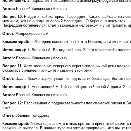
Источник(и):
1. https://nesnilos.com/kultura/tishina-jazyk-boga-vse-ostaln
Автор:
Евгений Кононенко (Москва).
Вопрос 10:
Раздаточный материал Насреддин: Какого шайтана ты лезе
мужикам, как не о подлых бабах? Насреддин: О Коране, о шахматах… 
Насреддин остепенился, стал уважаемым человеком и учит грамоте, ар
Ответ:
Медресированный
Комментарий:
собеседник намекает на то, что Насреддин изменился, 
Источник(и):
1. Белянин А. Багдадский вор. 2. http://biograpedia.ru/nasr
Автор:
Евгений Кононенко (Москва).
Вопрос 11:
Хотя заселение северного берега пограничной реки влекло 
оказалась сильнее. Напишите название этой реки.
Ответ:
Вааль Комментарии: уходя из-под власти британцев, белые пер
Источник(и):
1. Непомнящий Н. Тайные общества Черной Африки. 2. https
Автор:
Евгений Кононенко (Москва).
Вопрос 12:
Рассказывая о подражательности политической жизни в Би
что?
Ответ:
объявил голодовку
Комментарий:
бирманец знал, что в знак протеста принято объявлять 
реакции не вызвала. В начале тура мы уже договорились, что вы не го