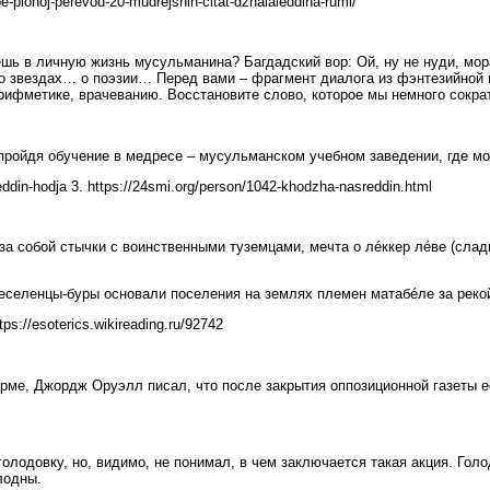
oe-plohoj-perevod-20-mudrejshih-citat-dzhalaleddina-rumi/
шь в личную жизнь мусульманина? Багдадский вор: Ой, ну не нуди, мо
о звездах… о поэзии… Перед вами – фрагмент диалога из фэнтезийной 
ифметике, врачеванию. Восстановите слово, которое мы немного сократ
пройдя обучение в медресе – мусульманском учебном заведении, где мог
eddin-hodja 3. https://24smi.org/person/1042-khodzha-nasreddin.html
за собой стычки с воинственными туземцами, мечта о лéккер лéве (слад
еселенцы-буры основали поселения на землях племен матабéле за рекой
://esoterics.wikireading.ru/92742
рме, Джордж Оруэлл писал, что после закрытия оппозиционной газеты
голодовку, но, видимо, не понимал, в чем заключается такая акция. Го
лодны.