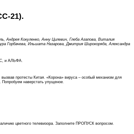
С-21).
, Андрея Кокуленко, Анну Цилевич, Глеба Агапова, Виталия
тура Горбачева, Ильшата Назарова, Дмитрия Широкоряда, Александра
КС, и АЛЬФА.
 вызвав протесты Китая. «Корона» вируса – особый механизм для
. Попробуем наверстать упущеное.
к наличию цветного телевизора. Заполните ПРОПУСК вопросом.