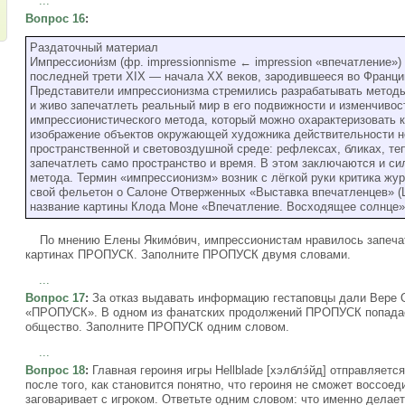
...
Вопрос 16
:
Раздаточный материал
Импрессиони́зм (фр. impressionnisme ← impression «впечатление»)
последней трети XIX — начала XX веков, зародившееся во Франци
Представители импрессионизма стремились разрабатывать методы
и живо запечатлеть реальный мир в его подвижности и изменчиво
импрессионистического метода, который можно охарактеризовать к
изображение объектов окружающей художника действительности н
пространственной и световоздушной среде: рефлексах, бликах, те
запечатлеть само пространство и время. В этом заключаются и с
метода. Термин «импрессионизм» возник с лёгкой руки критика жур
свой фельетон о Салоне Отверженных «Выставка впечатленцев» (L'Ex
название картины Клода Моне «Впечатление. Восходящее солнце»
По мнению Елены Якимо́вич, импрессионистам нравилось запечатл
картинах ПРОПУСК. Заполните ПРОПУСК двумя словами.
...
Вопрос 17
:
За отказ выдавать информацию гестаповцы дали Вере О
«ПРОПУСК». В одном из фанатских продолжений ПРОПУСК попадает
общество. Заполните ПРОПУСК одним словом.
...
Вопрос 18
:
Главная героиня игры Hellblade [хэлблэ́йд] отправляет
после того, как становится понятно, что героиня не сможет воссо
заговаривает с игроком. Ответьте одним словом: что именно делае