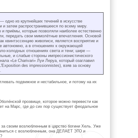
 — одно из крупнейших течений в искусстве
и и затем распространившееся по всему миру.
 и приёмы, которые позволяли наиболее естественно
сти, передать свои мимолётные впечатления. Основой
ак квинтэссенцию живописи, является восприятие и
е автономно, а в отношениях к окружающей
пло-холодных отношениях света и тени; шире —
ильные, и слабые стороны импрессионистического
нала «Le Charivari» Луи Леруа, который озаглавил
position des impressionnistes), взяв за основу
.
евать подвижное и нестабильное, и потому на их
боле́нской прозвище, которое можно перевести как
 на Марс, где до сих пор существует феодальное
ся за своим возлюбленным в царство богини Хель. Уже
единиться с возлюбленным, она ДЕЛАЕТ ЭТО и
т?