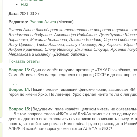
FB2
Дата:
2021-03-27
Редактор:
Руслан Алиев
(Москва)
Руслан Алиев благодарит за тестирование вопросов и ценные за
Владимира Габидулина, Александра Радайкина, Джамбулата Шовген
Баранчика, Михаила Богданова, Алексея Бондаря, Сергея Гребенник
Анну Цилевич, Глеба Агапова, Елену Лазареву, Яну Азриэль, Юри
Андрея Кравченко, Елену Иванову, Дмитрия Слоуща, Арсения Гол
Мерзлякова и команду «Дефект бабочки».
Показать ответы
Вопрос 13
:
Один самолёт получил прозвище «ТАКАЯ заклёпка», пос
Самолёт исчез без следа недалеко от границ СССР и до сих пор н
...
Вопрос 14
:
Некий человек, имевший финские корни, завидовал ИМ 
героя по имени У́рхо. По легенде, Урхо сделал нечто то ли с лягуш
...
Вопрос 15
:
[Ведущему: поле «зачёт» целиком читать не обязательно
В этом вопросе слова «ИКС» и «АЛЬФА» заменяют по одному сло
девятнадцатого века старались почти никак не описывать присутств
понять, что действие романа Болесла́ва Пруса происходит в Росс
АЛЬФ. В какой поговорке упоминаются АЛЬФА и ИКС?