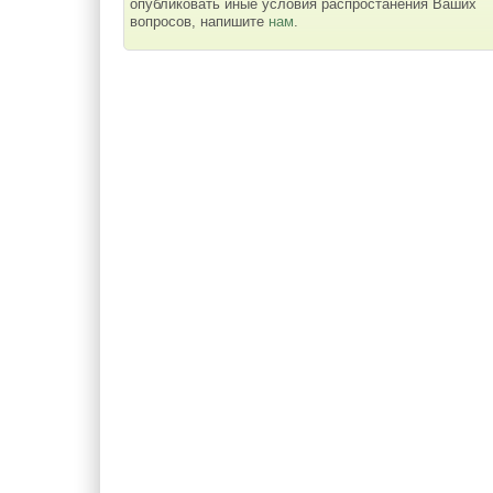
опубликовать иные условия распростанения Ваших
вопросов, напишите
нам
.