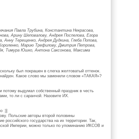
мечания Павла Трубина, Константина Некрасова,
ова, Арину Шеповалову, Андрея Поспелова, Егора
а, Анну Терещенко, Андрея Дудкина, Глеба Попова,
я Короленко, Марию Трефилову, Дмитрия Петрова,
убя, Тимура Юшко, Антона Саксонова, Максима
кольку был покрашен в слегка желтоватый оттенок.
е найден. Какое слово мы заменили словом «ТАКАЯ»?
и потому выдумал собственный праздник в честь
ками, то ли с саранчой. Назовите ИХ.
 :)]
ву. Польские авторы второй половины
ие российского государства на их территории. Так,
ийской Империи, можно только по упоминанию ИКСОВ и