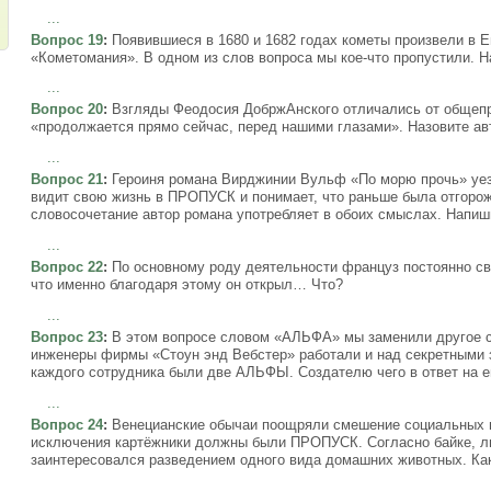
...
Вопрос 19
:
Появившиеся в 1680 и 1682 годах кометы произвели в 
«Кометомания». В одном из слов вопроса мы кое-что пропустили. Н
...
Вопрос 20
:
Взгляды Феодосия ДобржАнского отличались от общепр
«продолжается прямо сейчас, перед нашими глазами». Назовите ав
...
Вопрос 21
:
Героиня романа Вирджинии Вульф «По морю прочь» уез
видит свою жизнь в ПРОПУСК и понимает, что раньше была отгороже
словосочетание автор романа употребляет в обоих смыслах. Напиш
...
Вопрос 22
:
По основному роду деятельности француз постоянно сво
что именно благодаря этому он открыл… Что?
...
Вопрос 23
:
В этом вопросе словом «АЛЬФА» мы заменили другое с
инженеры фирмы «Стоун энд Вебстер» работали и над секретными 
каждого сотрудника были две АЛЬФЫ. Создателю чего в ответ на
...
Вопрос 24
:
Венецианские обычаи поощряли смешение социальных гр
исключения картёжники должны были ПРОПУСК. Согласно байке, 
заинтересовался разведением одного вида домашних животных. Ка
...