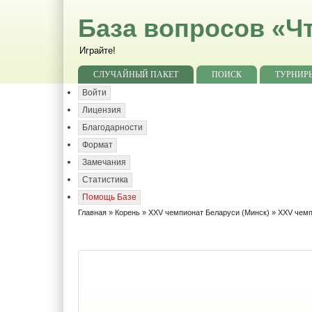
База вопросов «Чт
Играйте!
СЛУЧАЙНЫЙ ПАКЕТ
ПОИСК
ТУРНИР
Войти
Лицензия
Благодарности
Формат
Замечания
Статистика
Помощь Базе
Главная
»
Корень
»
XXV чемпионат Беларуси (Минск)
» XXV чемп