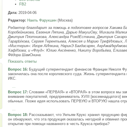
FB2
Дата:
2019-04-06
Редактор:
Наиль Фарукшин
(Москва)
Редактор благодарит за помощь в подготовке вопросов Хакима Б
Коробейникова, Евгения Ляпина, Дарью МакушОву, Михаила Малки
Дмитрия Плотникова, Александра РождЕствина, Дмитрия Сахаров
ТарарЫкова, Сергея Терентьева, Алексея и Марию ТрефИловых, Л
«Мистерия»: Игоря АИпкина, НаринЭ Багдасарян, АкрАмаИкрАмов
ХафИзова; и «Флуд»: Юлию Аксёненко, Никиту Воробьёва, Елизаве
Фёдора ШамОнина.
Показать ответы
Вопрос 16
:
Будущий суперинтендант финансов Франции Николя Фук
закончилась она после королевского суда. Жизнь суперинтенданта
ИКС.
...
Вопрос 17
:
Словами «ПЕРВАЯ» и «ВТОРАЯ» в этом вопросе мы зам
внимание покупателей, предприниматель XVIII [восемнадцатого]
обычных. Позже идея использовать ПЕРВУЮ и ВТОРУЮ нашла отра
...
Вопрос 18
:
Рассказывают, что Уильям Крукс хранил продукцию ф
он обнаружил, что эта продукция оказалась негодной и обвинил пр
открытие при помощи названного в честь Крукса прибора?