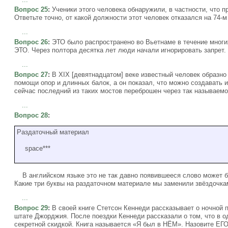
Вопрос 25
:
Ученики этого человека обнаружили, в частности, что п
Ответьте точно, от какой должности этот человек отказался на 74-м
...
Вопрос 26
:
ЭТО было распространено во Вьетнаме в течение многих
ЭТО. Через полтора десятка лет люди начали игнорировать запрет.
...
Вопрос 27
:
В XIX [девятнадцатом] веке известный человек образно 
помощи опор и длинных балок, а он показал, что можно создавать 
сейчас последний из таких мостов переброшен через так называемо
...
Вопрос 28
:
Раздаточный материал
space***
В английском языке это не так давно появившееся слово может б
Какие три буквы на раздаточном материале мы заменили звёздочка
...
Вопрос 29
:
В своей книге Стетсон Кеннеди рассказывает о ночной п
штате Джорджия. После поездки Кеннеди рассказали о том, что в 
секретной скидкой. Книга называется «Я был в НЁМ». Назовите ЕГО