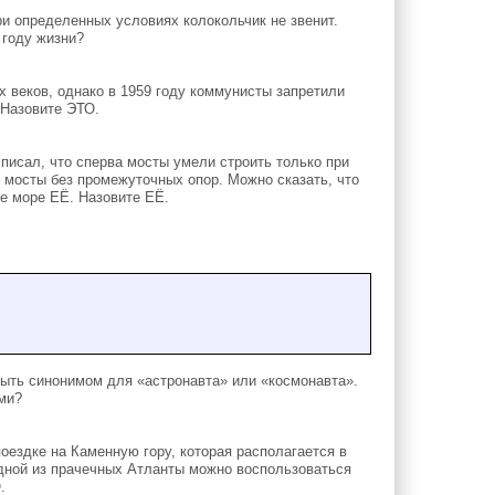
ри определенных условиях колокольчик не звенит.
 году жизни?
 веков, однако в 1959 году коммунисты запретили
 Назовите ЭТО.
писал, что сперва мосты умели строить только при
и мосты без промежуточных опор. Можно сказать, что
е море ЕЁ. Назовите ЕЁ.
ыть синонимом для «астронавта» или «космонавта».
ми?
оездке на Каменную гору, которая располагается в
одной из прачечных Атланты можно воспользоваться
.