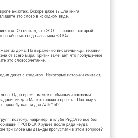
Европе ажиотаж. Вскоре даже вышла книга
апишите это слово в исходном виде.
инятых. Он считал, что ЭТО — процесс, который
тора сборника под названием «ЭТО».
жает из дома. По выражению писательницы, героиня
на от всего мира. Критик замечает, что пропущенное
ите это словосочетание.
дил дебет с кредитом. Некоторые историки считают,
лово. Одно время вместе с обычными заказами
заданиями для Манхэттенского проекта. Поэтому у
 его просьбу нашли две АЛЬФЫ?
упп, поэтому, например, в клубе РидОтто все без
любивший ПРОПУСК Хрущёв после ряда неудач
кие три слова мы дважды пропустили в этом вопросе?