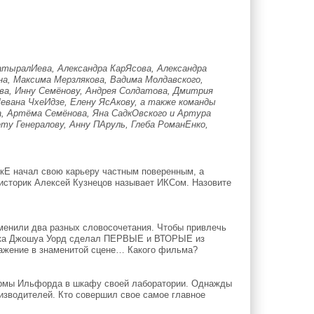
атыралИева, Александра КарЯсова, Александра
на, Максима Мерзлякова, Вадима Молдавского,
а, Инну Семёнову, Андрея Солдатова, Дмитрия
евана ЧхеИдзе, Елену ЯсАкову, а также команды
а, Артёма Семёнова, Яна СадкОвского и Артура
ту Генералову, Анну ПАруль, Глеба РоманЕнко,
Е начал свою карьеру частным поверенным, а
 историк Алексей Кузнецов называет ИКСом. Назовите
енили два разных словосочетания. Чтобы привлечь
 века Джошуа Уорд сделал ПЕРВЫЕ и ВТОРЫЕ из
жение в знаменитой сцене… Какого фильма?
ирмы Ильфорда в шкафу своей лаборатории. Однажды
оизводителей. Кто совершил свое самое главное