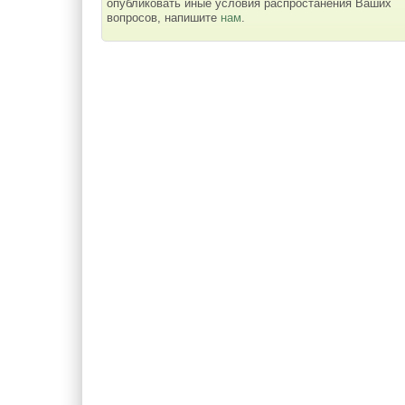
опубликовать иные условия распростанения Ваших
вопросов, напишите
нам
.