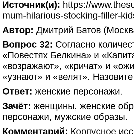
Источник(и):
https://www.thesu
mum-hilarious-stocking-filler-k
Автор:
Дмитрий Батов (Москв
Вопрос 32:
Согласно количес
«Повестях Белкина» и «Капит
«возражают», «кричат» и «о
«узнают» и «велят». Назови
Ответ:
женские персонажи.
Зачёт:
женщины, женские обра
персонажи, мужские образы.
Комментарий:
Корпусное исс