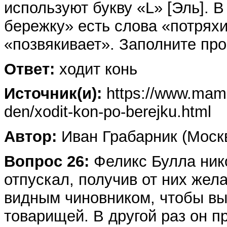
используют букву «L» [Эль].
бережку» есть слова «потряхи
«позвякивает». Заполните про
Ответ:
ходит конь
Источник(и):
https://www.mamin
den/xodit-kon-po-berejku.html
Автор:
Иван Грабарник (Моск
Вопрос 26:
Феликс Булла нико
отпускал, получив от них же
видным чиновником, чтобы вы
товарищей. В другой раз он п