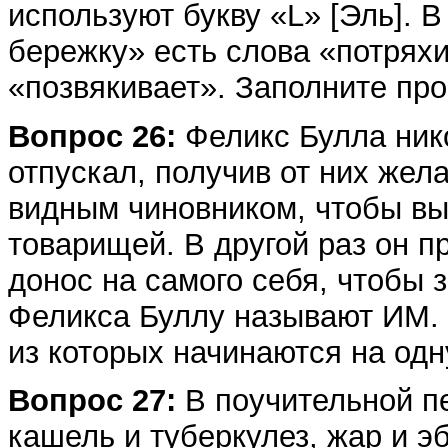
используют букву «L» [Эль].
бережку» есть слова «потряхи
«позвякивает». Заполните про
Вопрос 26:
Феликс Булла нико
отпускал, получив от них же
видным чиновником, чтобы вы
товарищей. В другой раз он п
донос на самого себя, чтобы 
Феликса Буллу называют ИМ. 
из которых начинаются на одну
Вопрос 27:
В поучительной п
кашель и туберкулез, жар и э