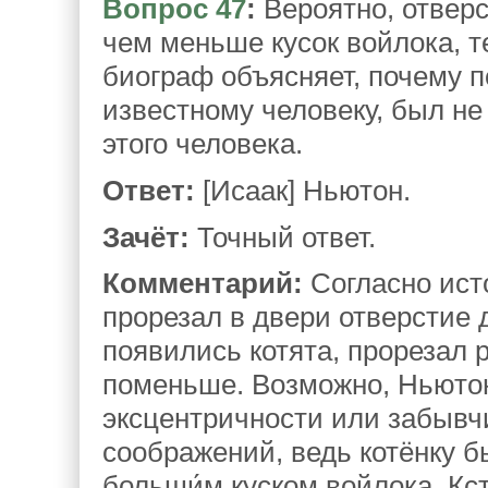
Вопрос 47
:
Вероятно, отвер
чем меньше кусок войлока, т
биограф объясняет, почему 
известному человеку, был не
этого человека.
Ответ:
[Исаак] Ньютон.
Зачёт:
Точный ответ.
Комментарий:
Согласно ист
прорезал в двери отверстие д
появились котята, прорезал 
поменьше. Возможно, Ньютон
эксцентричности или забывчи
соображений, ведь котёнку б
больши́м куском войлока. Кс