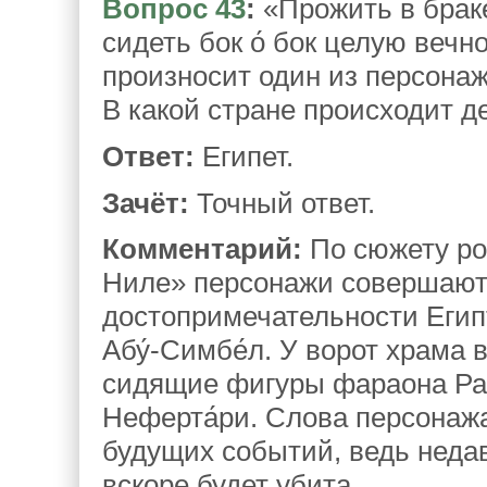
Вопрос 43
:
«Прожить в браке
сидеть бок о́ бок целую веч
произносит один из персонаж
В какой стране происходит д
Ответ:
Египет.
Зачёт:
Точный ответ.
Комментарий:
По сюжету ро
Ниле» персонажи совершают 
достопримечательности Егип
Абу́-Симбе́л. У ворот храма
сидящие фигуры фараона Рамзе
Неферта́ри. Слова персонаж
будущих событий, ведь неда
вскоре будет убита.