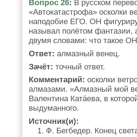
Вопрос 26
:
В русском перев
«Автокатастрофа» осколки ве
наподобие ЕГО. ОН фигурируе
называл полётом фантазии, 
двумя словами: что такое О
Ответ:
алмазный венец.
Зачёт:
точный ответ.
Комментарий:
осколки ветро
алмазами. «Алмазный мой в
Валентина Ката́ева, в которо
выдуманного.
Источник(и):
1. Ф. Бегбедер. Конец света