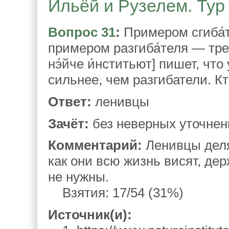
Ильёй и Рузелем. Тур 
Вопрос 31
:
Примером сгиба́т
примером разгиба́теля — трехг
нэ́йче и́нститьют] пишет, чт
сильнее, чем разгибатели. К
Ответ:
ленивцы
Зачёт:
без неверных уточнен
Комментарий:
Ленивцы деля
как они всю жизнь висят, дер
не нужны.
Взятия: 17/54 (31%)
Источник(и):