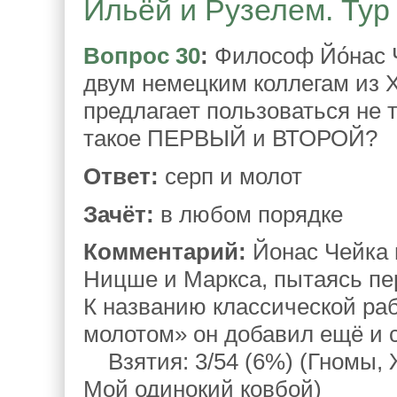
Ильёй и Рузелем. Тур 
Вопрос 30
:
Философ Йо́нас Ч
двум немецким коллегам из X
предлагает пользоваться не
такое ПЕРВЫЙ и ВТОРОЙ?
Ответ:
серп и молот
Зачёт:
в любом порядке
Комментарий:
Йонас Чейка 
Ницше и Маркса, пытаясь пе
К названию классической ра
молотом» он добавил ещё и 
Взятия: 3/54 (6%) (Гномы, 
Мой одинокий ковбой)