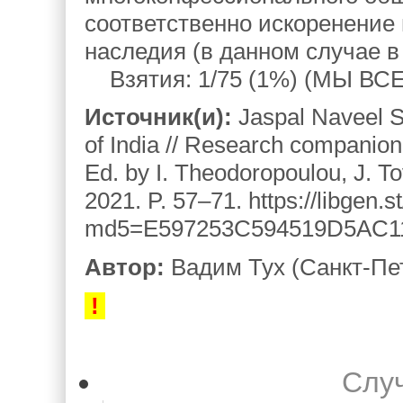
соответственно искоренение 
наследия (в данном случае в
Взятия: 1/75 (1%) (МЫ В
Источник(и):
Jaspal Naveel Si
of India // Research companion
Ed. by I. Theodoropoulou, J. T
2021. P. 57–71. https://libgen.
md5=E597253C594519D5AC
Автор:
Вадим Тух (Санкт-Пе
!
Слу