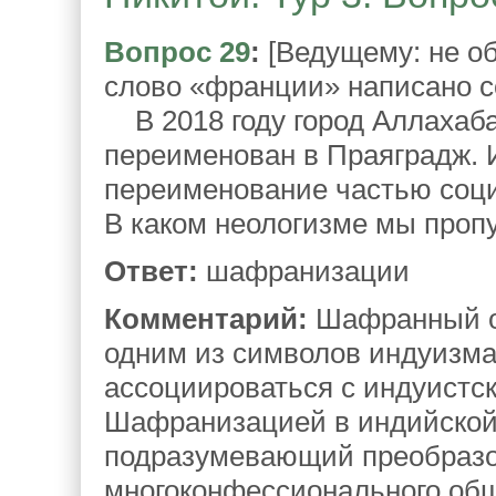
Вопрос 29
:
[Ведущему: не об
слово «франции» написано с
В 2018 году город Аллахаба
переименован в Праяградж. 
переименование частью соц
В каком неологизме мы пропу
Ответ:
шафранизации
Комментарий:
Шафранный от
одним из символов индуизма
ассоциироваться с индуистс
Шафранизацией в индийской 
подразумевающий преобразо
многоконфессионального общ