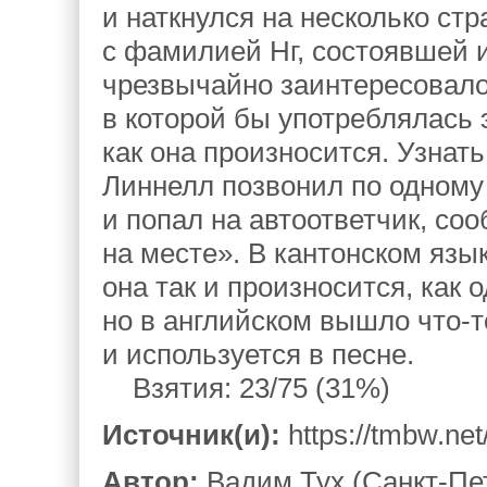
и наткнулся на несколько ст
с фамилией Нг, состоявшей из
чрезвычайно заинтересовало
в которой бы употреблялась 
как она произносится. Узнать
Линнелл позвонил по одному
и попал на автоответчик, со
на месте». В кантонском язы
она так и произносится, как 
но в английском вышло что‑т
и используется в песне.
Взятия: 23/75 (31%)
Источник(и):
https://tmbw.ne
Автор:
Вадим Тух (Санкт-Пе