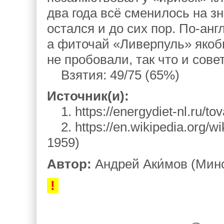
два года всё сменилось на з
остался и до сих пор. По-анг
а фиточай «Ливерпуль» якоб
не пробовали, так что и сове
Взятия: 49/75 (65%)
Источник(и):
1. https://energydiet-nl.ru/tova
2. https://en.wikipedia.org/wi
1959)
Автор:
Андрей Аки́мов (Мин
!