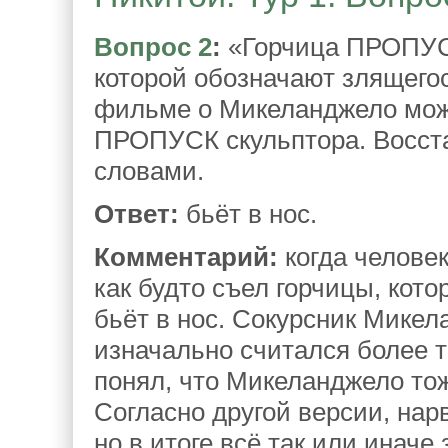
Вопрос 2
:
«Горчица ПРОПУСК
которой обозначают злящего
фильме о Микеланджело можн
ПРОПУСК скульптора. Восст
словами.
Ответ:
бьёт в нос.
Комментарий:
когда человек
как будто съел горчицы, котор
бьёт в нос. Сокурсник Микел
изначально считался более т
понял, что Микеланджело тож
Согласно другой версии, на
но в итоге всё так или иначе