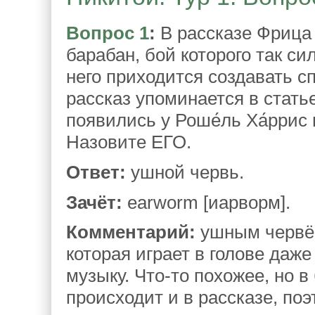
Вопрос 1
:
В рассказе Фрица
барабан, бой которого так си
него приходится создавать 
рассказ упоминается в стат
появились у Роше́ль Ха́ррис
Назовите ЕГО.
Ответ:
ушной червь.
Зачёт:
earworm [иарворм].
Комментарий:
ушным червё
которая играет в голове даже
музыку. Что‑то похожее, но 
происходит и в рассказе, по