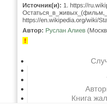
Источник(и):
1. https://ru.wik
Остаться_в_живых_(фильм,_
https://en.wikipedia.org/wiki/S
Автор:
Руслан Алиев
(Москв
!
Слу
Автор
Книга жа