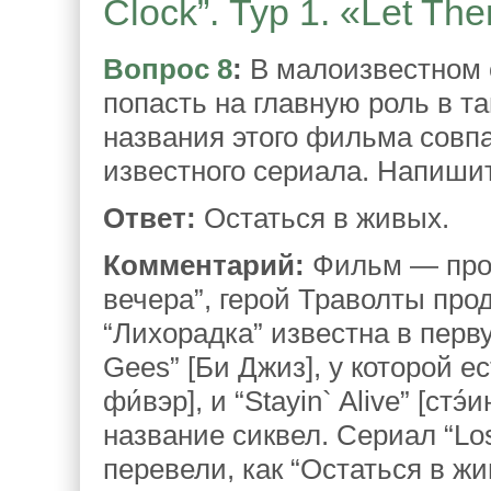
Clock”. Тур 1. «Let The
Вопрос 8
:
В малоизвестном с
попасть на главную роль в т
названия этого фильма совп
известного сериала. Напишит
Ответ:
Остаться в живых.
Комментарий:
Фильм — прод
вечера”, герой Траволты про
“Лихорадка” известна в перв
Gees” [Би Джиз], у которой ес
фи́вэр], и “Stayin` Alive” [стэ
название сиквел. Сериал “Los
перевели, как “Остаться в жи