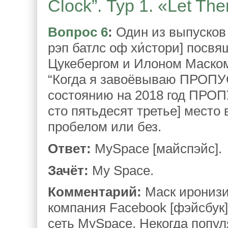
Clock”. Тур 1. «Let The
Вопрос 6
:
Один из выпусков “E
рэп батлс оф хи́стори] посв
Цукебергом и Илоном Маском,
“Когда я завоёвываю ПРОПУС
состоянию на 2018 год ПРОП
сто пятьдесят третье] место
пробелом или без.
Ответ:
MySpace [майспэйс].
Зачёт:
My Space.
Комментарий:
Маск иронизи
компания Facebook [фэйсбук]
сеть MySpace. Некогда попул