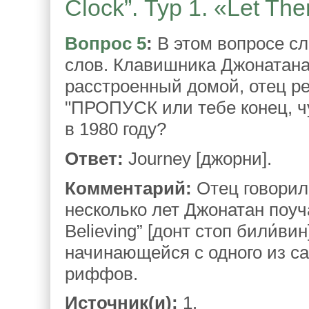
Clock”. Тур 1. «Let The
Вопрос 5
:
В этом вопросе с
слов. Клавишника Джонатана 
расстроенный домой, отец ре
"ПРОПУСК или тебе конец, чу
в 1980 году?
Ответ:
Journey [джорни].
Комментарий:
Отец говорил:
несколько лет Джонатан поуч
Believing” [донт стоп били́в
начинающейся с одного из с
риффов.
Источник(и):
1.