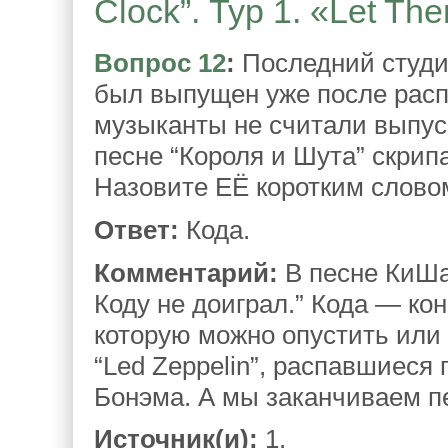
Clock”. Тур 1. «Let Th
Вопрос 12
:
Последний студи
был выпущен уже после расп
музыканты не считали выпус
песне “Короля и Шута” скрипа
Назовите ЕЁ коротким слово
Ответ:
Кода.
Комментарий:
В песне КиШа 
Коду не доиграл.” Кода — ко
которую можно опустить или
“Led Zeppelin”, распавшиеся
Бонэма. А мы заканчиваем п
Источник(и):
1.