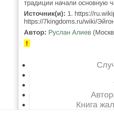
традиции начали основную ча
Источник(и):
1. https://ru.wi
https://7kingdoms.ru/wiki/Эй
Автор:
Руслан Алиев
(Москв
!
Слу
Автор
Книга жа