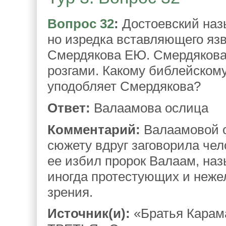
Вопрос 32
:
Достоевский наз
но изредка вставляющего яз
Смердякова ЕЮ. Смердякова 
розгами. Какому библейском
уподобляет Смердякова?
Ответ:
Валаамова ослица
Комментарий:
Валаамовой о
сюжету вдруг заговорила чел
ее избил пророк Валаам, на
иногда протестующих и неже
зрения.
Источник(и):
«Братья Карам