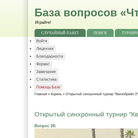
База вопросов «Чт
Играйте!
СЛУЧАЙНЫЙ ПАКЕТ
ПОИСК
ТУРНИР
Войти
Лицензия
Благодарности
Формат
Замечания
Статистика
Помощь Базе
Главная
»
Корень
»
Открытый синхронный турнир "Квизобрейн-3
Открытый синхронный турнир "Кви
Вопрос 28
: