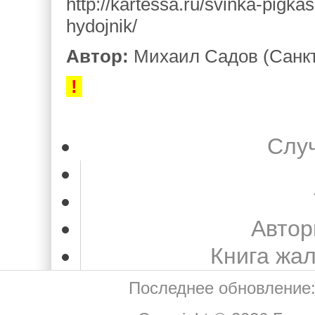
http://kartessa.ru/svinka-pigka
hydojnik/
Автор:
Михаил Садов (Санкт
!
Слу
Автор
Книга жа
Последнее обновление: