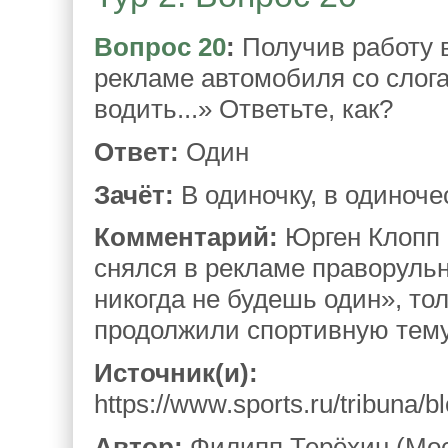
Вопрос 20
:
Получив работу в
рекламе автомобиля со слога
водить...» Ответьте, как?
Ответ:
Один
Зачёт:
В одиночку, в одиноче
Комментарий:
Юрген Клопп 
снялся в рекламе праворуль
никогда не будешь один», тол
продолжили спортивную тему
Источник(и):
https://www.sports.ru/tribuna/b
Автор:
Филипп Терёхин (Мос