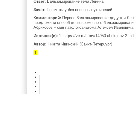
Ответ:
Бальзамирование тела Ленина.
Зачёт:
По смыслу без неверных уточнений.
Комментарий:
Первое бальзамирование дедушки Лени
предложили способ долговременного бальзамирования
Абрикосов – сын патологоанатома Алексея Ивановича
Источник(и):
1. https://vc.ru/story/14950-abrikosov 2. 
Автор:
Никита Ивинский (Санкт-Петербург)
!