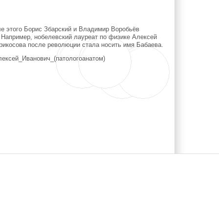
ле этого Борис Збарский и Владимир Воробьёв
 Например, нобелевский лауреат по физике Алексей
рикосова после революции стала носить имя Бабаева.
в,_Алексей_Иванович_(патологоанатом)