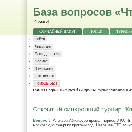
База вопросов «Чт
Играйте!
СЛУЧАЙНЫЙ ПАКЕТ
ПОИСК
ТУРНИР
Войти
Лицензия
Благодарности
Формат
Замечания
Статистика
Помощь Базе
Главная
»
Корень
»
Открытый синхронный турнир "Квизобрейн-3
Открытый синхронный турнир "Кви
Вопрос 5
:
Алексей Абрикосов провёл первое ЭТО. Инте
московскую фабрику круглый год. Назовите ЭТО точно