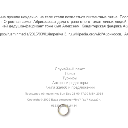
на прошло неудачно, на теле стали появляться пигментные пятна. Пос
. Огромная семья Абрикосовых дала стране много талантливых людей.
, чей дедушка-фабрикант тоже был Алексеем. Кондитерская фабрика Аб
https://rusmir.media/2015/03/01/imperiya 3. ru.wikipedia.org/wiki/Абрикосо
Случайный пакет
Поиск
Турниры
Авторы и редакторы
Книга жалоб и предложений
Последнее обновление: Sun Dec 23 00:47:09 MSK 2018
Copyright © 2026
База вопросов «Что? Где? Когда?»
.
632305222316434