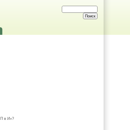
П в И»?