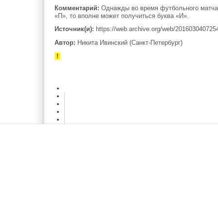
Комментарий:
Однажды во время футбольного матча У
«П», то вполне может получиться буква «И».
Источник(и):
https://web.archive.org/web/20160304072548
Автор:
Никита Ивинский (Санкт-Петербург)
!