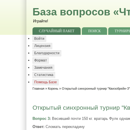
База вопросов «Чт
Играйте!
СЛУЧАЙНЫЙ ПАКЕТ
ПОИСК
ТУРНИР
Войти
Лицензия
Благодарности
Формат
Замечания
Статистика
Помощь Базе
Главная
»
Корень
»
Открытый синхронный турнир "Квизобрейн-3
Открытый синхронный турнир "Кви
Вопрос 3
:
Весивший почти 150 кг. вратарь Фулк одн
Ответ:
Сломать перекладину