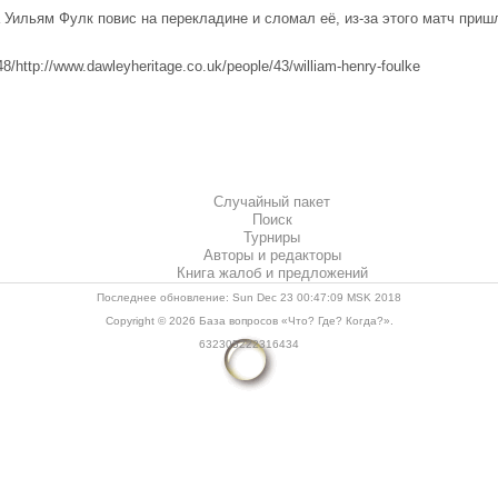
ильям Фулк повис на перекладине и сломал её, из-за этого матч приш
/http://www.dawleyheritage.co.uk/people/43/william-henry-foulke
Случайный пакет
Поиск
Турниры
Авторы и редакторы
Книга жалоб и предложений
Последнее обновление: Sun Dec 23 00:47:09 MSK 2018
Copyright © 2026
База вопросов «Что? Где? Когда?»
.
632305222316434