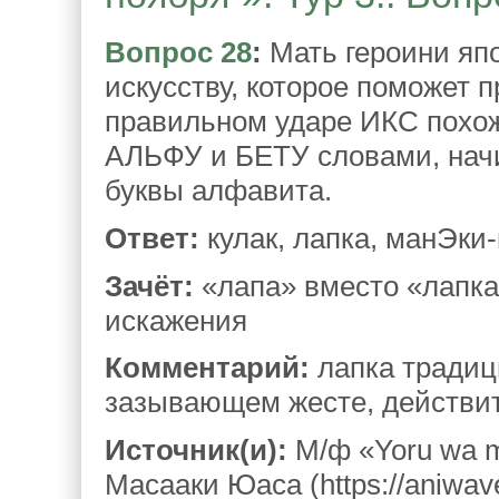
Вопрос 28
:
Мать героини япо
искусству, которое поможет п
правильном ударе ИКС похо
АЛЬФУ и БЕТУ словами, нач
буквы алфавита.
Ответ:
кулак, лапка, манЭки
Зачёт:
«лапа» вместо «лапка
искажения
Комментарий:
лапка традици
зазывающем жесте, действи
Источник(и):
М/ф «Yoru wa mi
Масааки Юаса (https://aniwave.