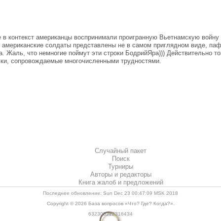
 в контекст американцы воспринимали проигранную Вьетнамскую войну
» американские солдаты представлены не в самом приглядном виде, паф
. Жаль, что немногие поймут эти строки БодрийЯра))) Действительно то
мки, сопровождаемые многочисленными трудностями.
Случайный пакет
Поиск
Турниры
Авторы и редакторы
Книга жалоб и предложений
Последнее обновление: Sun Dec 23 00:47:09 MSK 2018
Copyright © 2026
База вопросов «Что? Где? Когда?»
.
632305222316434