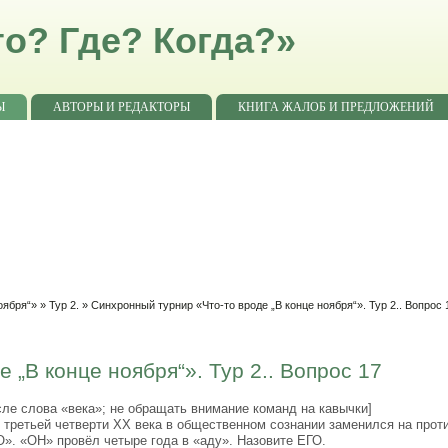
о? Где? Когда?»
Ы
АВТОРЫ И РЕДАКТОРЫ
КНИГА ЖАЛОБ И ПРЕДЛОЖЕНИЙ
оября“»
»
Тур 2.
» Синхронный турнир «Что-то вроде „В конце ноября“». Тур 2.. Вопрос 
 „В конце ноября“». Тур 2.. Вопрос 17
сле слова «века»; не обращать внимание команд на кавычки]
третьей четверти XX века в общественном сознании заменился на прот
». «ОН» провёл четыре года в «аду». Назовите ЕГО.