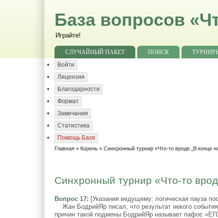
База вопросов «Чт
Играйте!
СЛУЧАЙНЫЙ ПАКЕТ
ПОИСК
ТУРНИР
Войти
Лицензия
Благодарности
Формат
Замечания
Статистика
Помощь Базе
Главная
»
Корень
»
Синхронный турнир «Что-то вроде „В конце н
Синхронный турнир «Что-то вроде
Вопрос 17
:
[Указания ведущему: логическая пауза по
Жан БодрийЯр писал, что результат некого события 
причин такой подмены БодрийЯр называет пафос «ЕГО