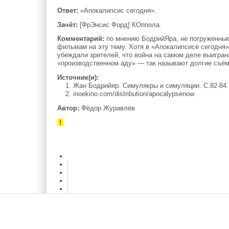
Ответ:
«Апокалипсис сегодня».
Зачёт:
[ФрЭнсис Форд] КОппола.
Комментарий:
по мнению БодрийЯра, не погруженные
фильмам на эту тему. Хотя в «Апокалипсисе сегодня
убеждали зрителей, что война на самом деле выиграна
«производственном аду» — так называют долгие съё
Источник(и):
1. Жан Бодрийяр. Симулякры и симуляции. С.82-84.
2. inoekino.com/distribution/apocalypsenow
Автор:
Фёдор Журавлёв
!