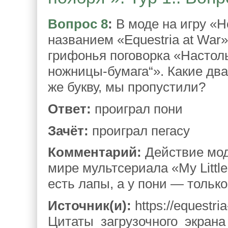
Вопрос 8
:
В моде на игру «He
названием «Equestria at War»
грифонья поговорка «Настол
ножницы-бумага“». Какие два
же букву, мы пропустили?
Ответ:
проиграл пони
Зачёт:
проиграл пегасу
Комментарий:
Действие мода
мире мультсериала «My Littl
есть лапы, а у пони — только
Источник(и):
https://equestri
Цитаты_загрузочного_экрана