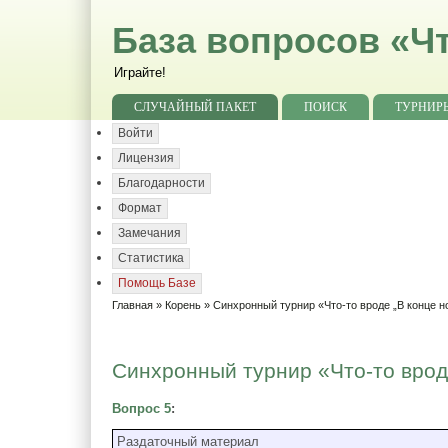
База вопросов «Чт
Играйте!
СЛУЧАЙНЫЙ ПАКЕТ
ПОИСК
ТУРНИР
Войти
Лицензия
Благодарности
Формат
Замечания
Статистика
Помощь Базе
Главная
»
Корень
»
Синхронный турнир «Что-то вроде „В конце н
Синхронный турнир «Что-то вроде
Вопрос 5
:
Раздаточный материал