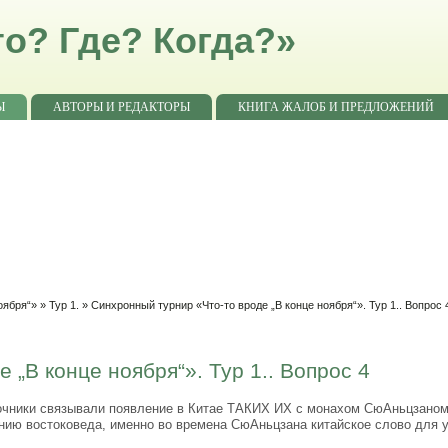
о? Где? Когда?»
Ы
АВТОРЫ И РЕДАКТОРЫ
КНИГА ЖАЛОБ И ПРЕДЛОЖЕНИЙ
оября“»
»
Тур 1.
» Синхронный турнир «Что-то вроде „В конце ноября“». Тур 1.. Вопрос 
 „В конце ноября“». Тур 1.. Вопрос 4
ники связывали появление в Китае ТАКИХ ИХ с монахом СюАньцзаном,
ению востоковеда, именно во времена СюАньцзана китайское слово для 