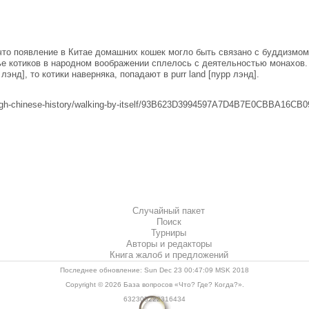
то появление в Китае домашних кошек могло быть связано с буддизмом
е котиков в народном воображении сплелось с деятельностью монахов. 
лэнд], то котики наверняка, попадают в purr land [пурр лэнд].
ough-chinese-history/walking-by-itself/93B623D3994597A7D4B7E0CBBA16CB0
Случайный пакет
Поиск
Турниры
Авторы и редакторы
Книга жалоб и предложений
Последнее обновление: Sun Dec 23 00:47:09 MSK 2018
Copyright © 2026
База вопросов «Что? Где? Когда?»
.
632305222316434