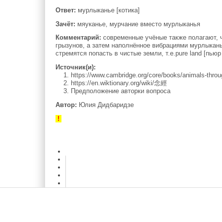
Ответ:
мурлыканье [котика]
Зачёт:
мяуканье, мурчание вместо мурлыканья
Комментарий:
современные учёные также полагают, ч
грызунов, а затем наполнённое вибрациями мурлыкань
стремятся попасть в чистые земли, т.е.pure land [пьюр 
Источник(и):
1. https://www.cambridge.org/core/books/animals-thr
2. https://en.wiktionary.org/wiki/念經
3. Предположение авторки вопроса
Автор:
Юлия Дидбаридзе
!