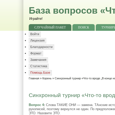
База вопросов «Чт
Играйте!
СЛУЧАЙНЫЙ ПАКЕТ
ПОИСК
ТУРНИР
Войти
Лицензия
Благодарности
Формат
Замечания
Статистика
Помощь Базе
Главная
»
Корень
»
Синхронный турнир «Что-то вроде „В конце н
Синхронный турнир «Что-то вроде
Вопрос 4
:
Слова ТАКИЕ ОНИ — замена. ТАнские источ
рукописей, поэтому вернулся не один. По предполож
ЭТО. Назовите ЭТО.