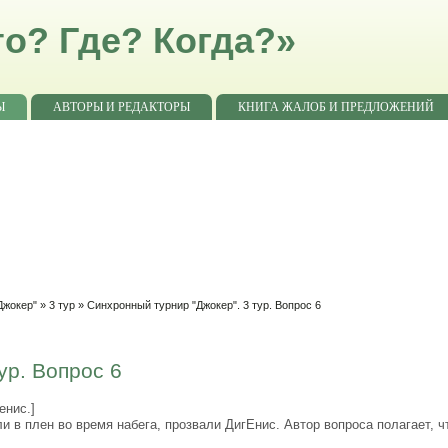
о? Где? Когда?»
Ы
АВТОРЫ И РЕДАКТОРЫ
КНИГА ЖАЛОБ И ПРЕДЛОЖЕНИЙ
Джокер"
»
3 тур
» Синхронный турнир "Джокер". 3 тур. Вопрос 6
ур. Вопрос 6
енис.]
 в плен во время набега, прозвали ДигЕнис. Автор вопроса полагает, чт