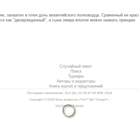
ю, захватил в плен дочь византийского полководца. Сраженный ее крас
ся как "двоерожденный", а сына эмира вполне можно назвать принцем.
т
Случайный пакет
Поиск
Турниры
Авторы и редакторы
Книга жалоб и предложений
Последнее обновление: Sun Dec 23 00:47:09 MSK 2018
Copyright © 2026
База вопросов «Что? Где? Когда?»
.
632305222316434