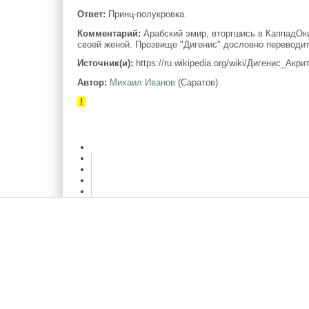
Ответ:
Принц-полукровка.
Комментарий:
Арабский эмир, вторгшись в КаппадОки
своей женой. Прозвище "Дигенис" дословно переводит
Источник(и):
https://ru.wikipedia.org/wiki/Дигенис_Акри
Автор:
Михаил Иванов
(Саратов)
!