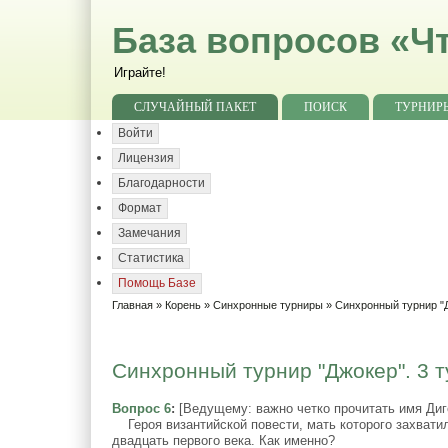
База вопросов «Чт
Играйте!
СЛУЧАЙНЫЙ ПАКЕТ
ПОИСК
ТУРНИР
Войти
Лицензия
Благодарности
Формат
Замечания
Статистика
Помощь Базе
Главная
»
Корень
»
Синхронные турниры
»
Синхронный турнир "
Синхронный турнир "Джокер". 3 т
Вопрос 6
:
[Ведущему: важно четко прочитать имя Диг
Героя византийской повести, мать которого захватили
двадцать первого века. Как именно?