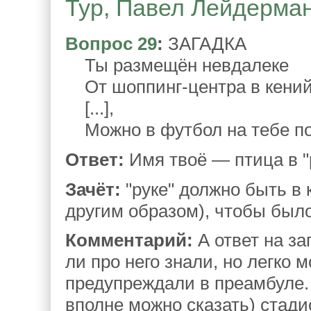
Тур, Павел Лейдерман
Вопрос 29
:
ЗАГАДКА
Ты размещён невдалеке
От шоппинг-центра в кений
[...],
Можно в футбол на тебе по
Ответ:
Имя твоё — птица в "
Зачёт:
"руке" должно быть в 
другим образом), чтобы было 
Комментарий:
А ответ на за
ли про него знали, но легко 
предупреждали в преамбуле. 
вполне можно сказать) стади