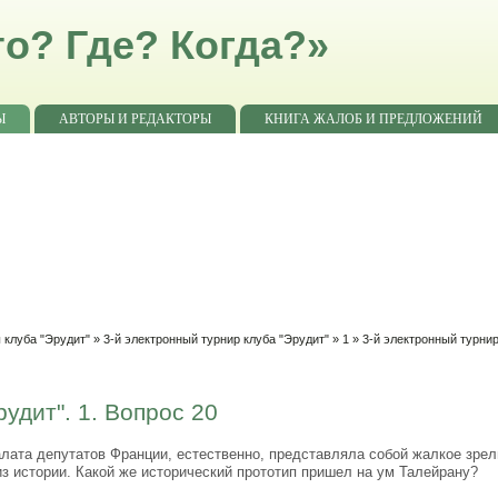
о? Где? Когда?»
Ы
АВТОРЫ И РЕДАКТОРЫ
КНИГА ЖАЛОБ И ПРЕДЛОЖЕНИЙ
 клуба "Эрудит"
»
3-й электронный турнир клуба "Эрудит"
»
1
» 3-й электронный турнир
удит". 1. Вопрос 20
лата депутатов Франции, естественно, представляла собой жалкое зрел
из истории. Какой же исторический прототип пришел на ум Талейрану?