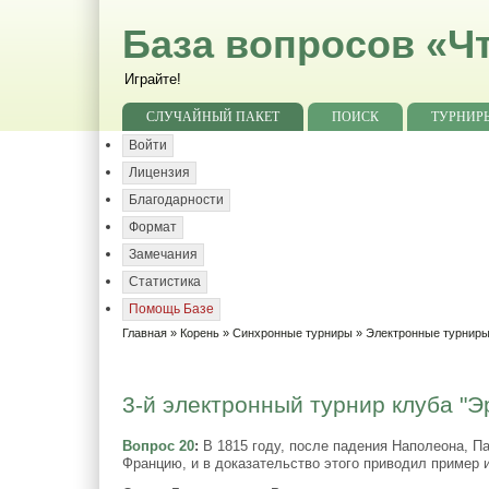
База вопросов «Чт
Играйте!
СЛУЧАЙНЫЙ ПАКЕТ
ПОИСК
ТУРНИР
Войти
Лицензия
Благодарности
Формат
Замечания
Статистика
Помощь Базе
Главная
»
Корень
»
Синхронные турниры
»
Электронные турниры
3-й электронный турнир клуба "Эр
Вопрос 20
:
В 1815 году, после падения Наполеона, Па
Францию, и в доказательство этого приводил пример 