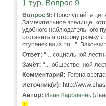
1 тур. Вопрос 9
Вопрос 9
:
Прослушайте цитату
Замечательное зрелище, кото
удобного наблюдательного пу
отставить в сторону рюмку с
ступенек вниз по...". Законч
Ответ:
"... социальной лестн
Зачёт:
"... общественной лест
Комментарий:
Гогена всегд
Источник(и):
http://www.chask
Автор:
Иван Карбовник
(Льв
!