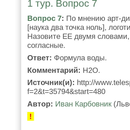
1 тур. Вопрос 7
Вопрос 7
:
По мнению арт-дир
[наука два точка ноль], лого
Назовите ЕЕ двумя словами
согласные.
Ответ:
Формула воды.
Комментарий:
H2O.
Источник(и):
http://www.teles
f=2&t=35794&start=480
Автор:
Иван Карбовник
(Льв
!